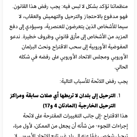
منظماتنا تؤكد بشكل لا لبس فيه: يجب رفض هذا القانون.
فهو مدفوع بالاحتجاز والترحيل والتهميش والعقاب، لا
سيما للأشخاص الذين يتعرضون للعنصرية، وسيؤدي إلى دفع
المزيد من الأشخاص إلى مأزق قانوني وظروف خطيرة. ندعو
المفوضية الأوروبية إلى سحب الاقتراح ونحث البرلمان
الأوروبي ومجلس الاتحاد الأوروبي على رفضه في شكله
الحالي.
يجب رفض اللائحة للأسباب التالية:
الترحيل إلى بلدان لا تربطها أي صلات سابقة ومراكز
الترحيل الخارجية (المادتان 4 و17)
هذا الاقتراح -إلى جانب التغييرات المقترحة على لائحة
إجراءات اللجوء- من شأنه أن يجعل من الممكن، لأول مرة،
ترحيل شخص رغمًا عنه إلى بلد غير تابع للاتحاد الأوروبي لا