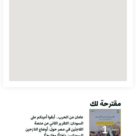
مقترحة لك
عامان من الحرب.. أبقوا أعينكم على
السودان: التقرير الثاني من منصة
اللاجئين في مصر حول: أوضاع النازحين
السودانيين داخليًّا وخارجيًّا