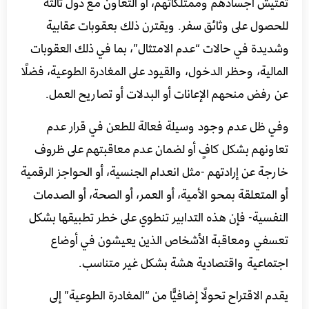
تفتيش أجسادهم وممتلكاتهم، أو التعاون مع دول ثالثة
للحصول على وثائق سفر. ويقترن ذلك بعقوبات عقابية
وشديدة في حالات “عدم الامتثال”، بما في ذلك العقوبات
المالية، وحظر الدخول، والقيود على المغادرة الطوعية، فضلًا
عن رفض منحهم الإعانات أو البدلات أو تصاريح العمل.
وفي ظل عدم وجود وسيلة فعالة للطعن في قرار عدم
تعاونهم بشكل كافٍ أو لضمان عدم معاقبتهم على ظروف
خارجة عن إرادتهم -مثل انعدام الجنسية، أو الحواجز الرقمية
أو المتعلقة بمحو الأمية، أو العمر، أو الصحة، أو الصدمات
النفسية- فإن هذه التدابير تنطوي على خطر تطبيقها بشكل
تعسفي ومعاقبة الأشخاص الذين يعيشون في أوضاع
اجتماعية واقتصادية هشة بشكل غير متناسب.
يقدم الاقتراح تحولًا إضافيًّا من “المغادرة الطوعية” إلى