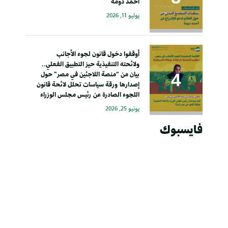
أحمد دومة
يوليو 11, 2026
أوقفوا دخول قانون لجوء الأجانب
ولائحته التنفيذية حيز التطبيق الفعلي..
بيان من “منصة اللاجئين في مصر” حول
إصدارها ورقة سياسات تحلل لائحة قانون
اللجوء الصادرة عن رئيس مجلس الوزراء
يونيو 25, 2026
فايسبوك