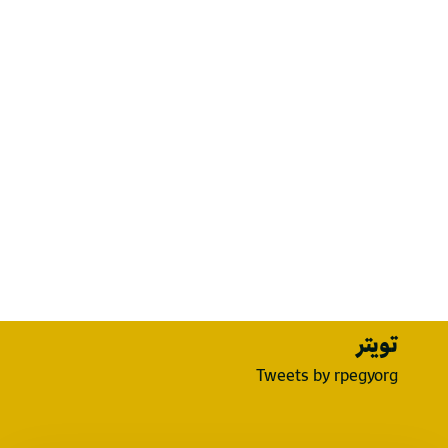
تويتر
Tweets by rpegyorg