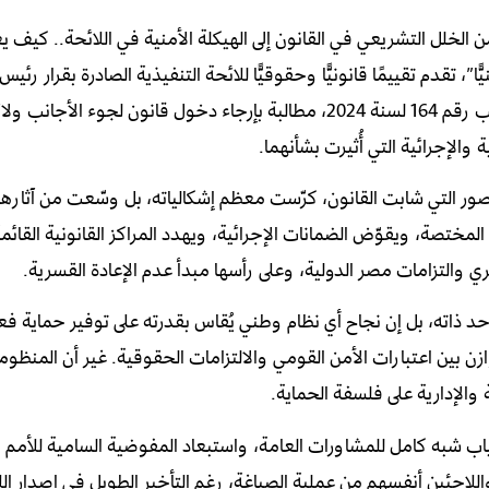
لل التشريعي في القانون إلى الهيكلة الأمنية في اللائحة.. كيف يع
، تقدم تقييمًا قانونيًّا وحقوقيًّا للائحة التنفيذية الصادرة بقرار رئ
الوزراء رقم 1568 لسنة 2026، التي تنظم تنفيذ قانون لجوء الأجانب رقم 164 لسنة 2024، مطالبة بإرجاء دخول قانون لجوء الأج
 والإجرائية التي أُثيرت بشأنهما.
لقصور التي شابت القانون، كرّست معظم إشكالياته، بل وسّعت من آثارها،
صة، ويقوّض الضمانات الإجرائية، ويهدد المراكز القانونية القائمة،
ي والتزامات مصر الدولية، وعلى رأسها مبدأ عدم الإعادة القسرية.
ذاته، بل إن نجاح أي نظام وطني يُقاس بقدرته على توفير حماية فع
ن بين اعتبارات الأمن القومي والالتزامات الحقوقية. غير أن المنظوم
والإدارية على فلسفة الحماية.
ياب شبه كامل للمشاورات العامة، واستبعاد المفوضية السامية للأمم 
للاجئين أنفسهم من عملية الصياغة، رغم التأخير الطويل في إصدار الل