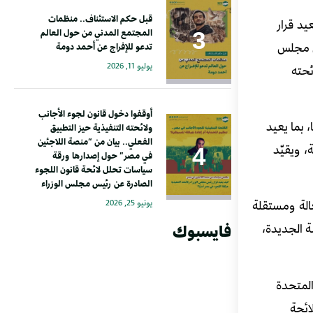
قبل حكم الاستئناف.. منظمات
يد قرار
المجتمع المدني من حول العالم
يس مجلس
تدعو للإفراج عن أحمد دومة
يوليو 11, 2026
انب ولائحته
أوقفوا دخول قانون لجوء الأجانب
 بما يعيد
ولائحته التنفيذية حيز التطبيق
الفعلي.. بيان من “منصة اللاجئين
 ويقيّد
في مصر” حول إصدارها ورقة
سياسات تحلل لائحة قانون اللجوء
الصادرة عن رئيس مجلس الوزراء
الة ومستقلة
يونيو 25, 2026
ة الجديدة،
فايسبوك
المتحدة
ائحة