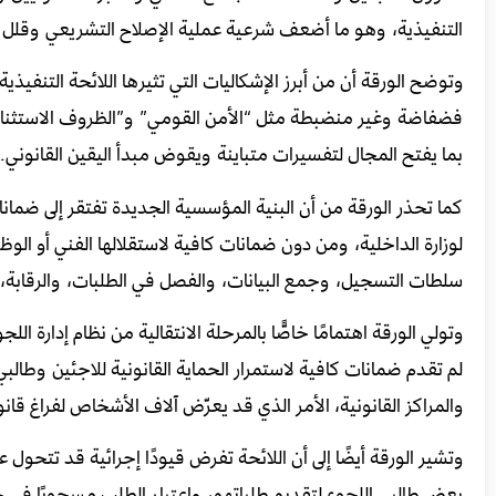
التنفيذية، وهو ما أضعف شرعية عملية الإصلاح التشريعي وقلل 
وتوضح الورقة أن من أبرز الإشكاليات التي تثيرها اللائحة التنفيذ
فضفاضة وغير منضبطة مثل “الأمن القومي” و”الظروف الاستثنائ
بما يفتح المجال لتفسيرات متباينة ويقوض مبدأ اليقين القانوني.
كما تحذر الورقة من أن البنية المؤسسية الجديدة تفتقر إلى ضمانات
لوزارة الداخلية، ومن دون ضمانات كافية لاستقلالها الفني أو ال
سلطات التسجيل، وجمع البيانات، والفصل في الطلبات، والرقابة، 
وتولي الورقة اهتمامًا خاصًّا بالمرحلة الانتقالية من نظام إدارة ال
لم تقدم ضمانات كافية لاستمرار الحماية القانونية للاجئين وطالب
والمراكز القانونية، الأمر الذي قد يعرّض آلاف الأشخاص لفراغ قا
وتشير الورقة أيضًا إلى أن اللائحة تفرض قيودًا إجرائية قد تتحول 
بعض طالبي اللجوء لتقديم طلباتهم، واعتبار الطلب مسحوبًا في ح