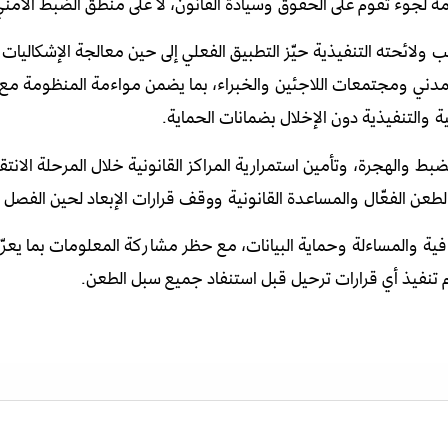
مة لجوء تقوم على الحقوق وسيادة القانون، لا على منطق الضبط الأمني
لائحته التنفيذية حيّز التطبيق الفعلي إلى حين معالجة الإشكاليات ا
مدني ومجتمعات اللاجئين والخبراء، بما يضمن مواءمة المنظومة مع ا
ة والتنفيذية دون الإخلال بضمانات الحماية.
 والهجرة، وتأمين استمرارية المراكز القانونية خلال المرحلة الانتقا
لطعن الفعّال والمساعدة القانونية ووقف قرارات الإبعاد لحين الفصل ا
ية والمساءلة وحماية البيانات، مع حظر مشاركة المعلومات بما يعرّض
 تنفيذ أي قرارات ترحيل قبل استنفاد جميع سبل الطعن.