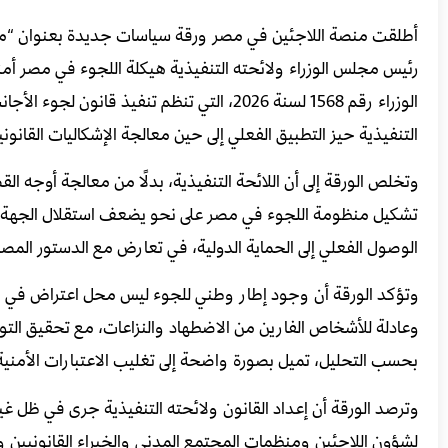
أطلقت منصة اللاجئين في مصر ورقة سياسات جديدة بعنوان “من الخ
رئيس مجلس الوزراء ولائحته التنفيذية هيكلة اللجوء في مصر أمنيًّا”
التنفيذية حيز التطبيق الفعلي إلى حين معالجة الإشكاليات القانونية
وتخلص الورقة إلى أن اللائحة التنفيذية، بدلًا من معالجة أوجه ا
تشكيل منظومة اللجوء في مصر على نحو يضعف استقلال الجهة المخت
الوصول الفعلي إلى الحماية الدولية، في تعارض مع الدستور المصر
وتؤكد الورقة أن وجود إطار وطني للجوء ليس محل اعتراض في حد 
وعادلة للأشخاص الفارين من الاضطهاد والنزاعات، مع تحقيق التواز
بحسب التحليل، تميل بصورة واضحة إلى تغليب الاعتبارات الأمنية 
وترصد الورقة أن إعداد القانون ولائحته التنفيذية جرى في ظل غ
لشؤون اللاجئين ومنظمات المجتمع المدني والخبراء القانونيين وا