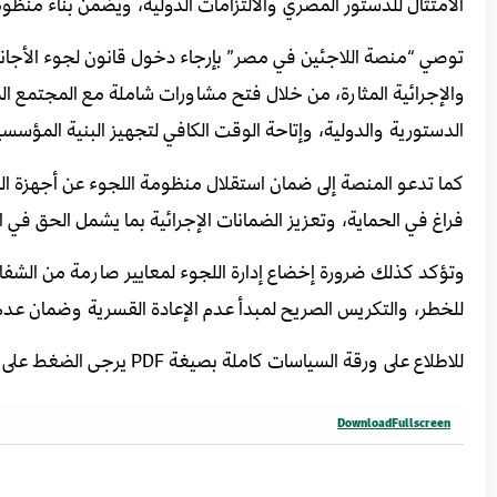
الامتثال للدستور المصري والالتزامات الدولية، ويضمن بناء منظو
توصي “منصة اللاجئين في مصر” بإرجاء دخول قانون لجوء الأجانب و
والإجرائية المثارة، من خلال فتح مشاورات شاملة مع المجتمع ال
الدستورية والدولية، وإتاحة الوقت الكافي لتجهيز البنية المؤسسي
كما تدعو المنصة إلى ضمان استقلال منظومة اللجوء عن أجهزة الضبط
فراغ في الحماية، وتعزيز الضمانات الإجرائية بما يشمل الحق في ا
وتؤكد كذلك ضرورة إخضاع إدارة اللجوء لمعايير صارمة من الشفاف
للخطر، والتكريس الصريح لمبدأ عدم الإعادة القسرية وضمان عدم
للاطلاع على ورقة السياسات كاملة بصيغة PDF يرجى الضغط على
Download
Fullscreen