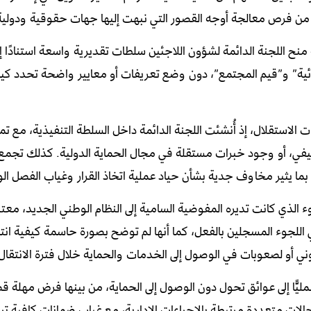
من فرص معالجة أوجه القصور التي نبهت إليها جهات حقوقية ودولية
ية منح اللجنة الدائمة لشؤون اللاجئين سلطات تقديرية واسعة استنادًا 
ية” و”قيم المجتمع”، دون وضع تعريفات أو معايير واضحة تحدد كيف
 الاستقلال، إذ أُنشئت اللجنة الدائمة داخل السلطة التنفيذية، مع تمث
وظيفي، أو وجود خبرات مستقلة في مجال الحماية الدولية. كذلك تجمع 
بما يثير مخاوف جدية بشأن حياد عملية اتخاذ القرار وغياب الفصل ال
لجوء الذي كانت تديره المفوضية السامية إلى النظام الوطني الجديد، معتب
ي اللجوء المسجلين بالفعل، كما أنها لم توضح بصورة حاسمة كيفية انت
نوني أو لصعوبات في الوصول إلى الخدمات والحماية خلال فترة الانتقال
عمليًّا إلى عوائق تحول دون الوصول إلى الحماية، من بينها فرض مهلة ق
الات متعددة مرتبطة بالإجراءات الإدارية، مع غياب ضمانات كافية تر