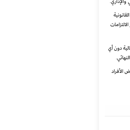
 والإداري.
لقانونية
لالتزامات
لية دون أي
لنهائي.
 الأفراد