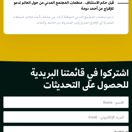
قبل حكم الاستئناف.. منظمات المجتمع المدني من حول العالم تدعو
للإفراج عن أحمد دومة
تدعو منظمات المجتمع المدني الموقعة أدناه، من مختلف أنحاء العالم، السلطات
المصرية إلى الإفراج الفوري وغير المشروط عن الناشط والشاعر
اشتركوا في قائمتنا البريدية
للحصول على التحديثات