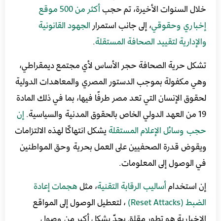
خلال السنوات الأخيرة، تم حجب
أكثر
من
500
موقع
إخباري
وحقوقي
، إلى جانب استمرار
الجهود
القانونية
والإدارية
لتقييد
الصحافة
المستقلة
.
تشكل حرية الصحافة حجر الأساس لأي مجتمع ديمقراطي،
وهي مكفولة بموجب الدستور المصري والمعاهدات الدولية
لحقوق الإنسان التي تعد مصر طرفًا فيها، بما في ذلك المادة
19 من العهد الدولي الخاص بالحقوق المدنية والسياسية.
إن
حجب
وسائل
الإعلام
المستقلة
يشكل انتهاكًا لهذه الالتزامات
ويقوض قدرة الصحفيين على العمل بحرية وحق المواطنين
في الوصول إلى المعلومات.
إن استخدام
أساليب
الرقابة
التقنية
، مثل
هجمات
إعادة
الضبط
(Reset Attacks)
، لتعطيل الوصول إلى المواقع
الإخبارية هو تطور مقلق يحدّ بشكل أكبر من وصول