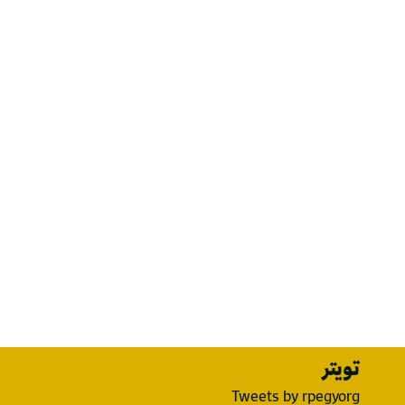
تويتر
Tweets by rpegyorg