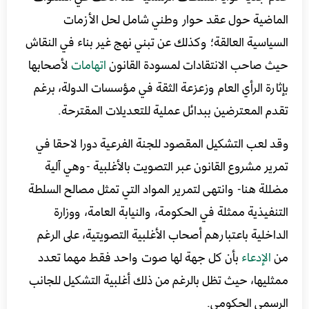
الماضية حول عقد حوار وطني شامل لحل الأزمات
السياسية العالقة؛ وكذلك عن تبني نهج غير بناء في النقاش
حيث صاحب الانتقادات لمسودة القانون
اتهامات
لأصحابها
بإثارة الرأي العام وزعزعة الثقة في مؤسسات الدولة، برغم
تقدم المعترضين ببدائل عملية للتعديلات المقترحة.
وقد لعب التشكيل المقصود للجنة الفرعية دورا لاحقا في
تمرير مشروع القانون عبر التصويت بالأغلبية -وهي آلية
مضللة هنا- وانتهى لتمرير المواد التي تمثل مصالح السلطة
التنفيذية ممثلة في الحكومة، والنيابة العامة، ووزارة
الداخلية باعتبارهم أصحاب الأغلبية التصويتية، على الرغم
من
الإدعاء
بأن كل جهة لها صوت واحد فقط مهما تعدد
ممثليها، حيث تظل بالرغم من ذلك أغلبية التشكيل للجانب
الرسمي الحكومي.