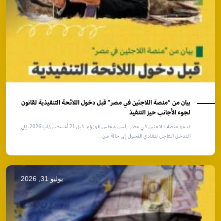
بيان من “منصة اللاجئين في مصر” قبل دخول اللائحة التنفيذية لقانون
لجوء الأجانب حيز التنفيذ
تدعو منصة اللاجئين في مصر رئيس مجلس الوزراء، قبل 21 أغسطس/آب 2026، إلى
التدخل العاجل لتفادي التحول إلى حالة من
يوليو 31, 2026