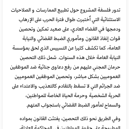
تدور فلسفة المشروع حول تطبيع الممارسات و الصلاحيات
الاستثنائية التي اٌختبرت طوال فترة الحرب على الإرهاب
ودمجها في القضاء العادي، على صعيد تمكين وتحصين
قوات إنفاذ القانون ومأموري الضبط القضائي والنيابة
العامة، كما تكشف كثيرا عن التسييس الذي لحق بمؤسسة
النيابة العامة خلال هذه السنوات. شمل ذلك التحصين
حرمان المجني عليهم من رفع دعاوى جنائية ضد الموظفين
العموميين بشكل مباشر،
وتحصين الموظفين العموميين
ضد الجرائم التي لا تسقط بالتقادم كالتعذيب والاعتداء على
الحرية الشخصية وحرمة الحياة الخاصة للمواطنين،
والسماح لمأمور الضبط القضائي باستجواب المتهم.
وفي الطريق نحو ذلك التحصين، يفتئت القانون بمواده
المطروحة على حقوق المواطنين في المحاكمة العادلة،