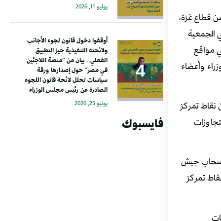
يوليو 11, 2026
من قطاع غزة،
ي الجمعية
أوقفوا دخول قانون لجوء الأجانب
لى صفحاتها الرسمية في مواقع
ولائحته التنفيذية حيز التطبيق
الفعلي.. بيان من “منصة اللاجئين
زراء وأعضاء
في مصر” حول إصدارها ورقة
سياسات تحلل لائحة قانون اللجوء
الصادرة عن رئيس مجلس الوزراء
يونيو 25, 2026
 نقاط تمركز
فايسبوك
 هذه التجاوزات
انسحاب جيش
ل بأن يحتفظ بنقاط تمركز
ات