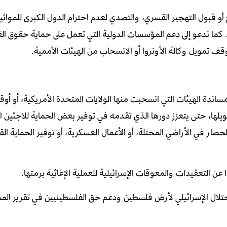
و قبول التهجير القسري، والتصدي لعدم احترام الدول الكبرى للمواثيق
 كما ندعو إلى دعم المؤسسات الدولية التي تعمل على حماية حقوق ال
ف تمويل وكالة الأونروا أو الانسحاب من الهيئات الأممية.
مساندة الهيئات التي انسحبت منها الولايات المتحدة الأمريكية، أو أوق
يلها، حتى يتعزز دورها الذي تقدمه في توفير بعض الحماية للاجئين 
صار في الأراضي المحتلة، أو الأعمال العسكرية، أو توفير الحماية الق
ن التعقيدات والمعوقات الإسرائيلية للعملية الإغاثية برمتها.
لاحتلال الإسرائيلي لأرض فلسطين ودعم حق الفلسطينيين في تقرير ال