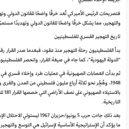
فتصريحات الرئيس الأميركي تُعد خرقًا واضحًا للقانون الدولي وته
والتهجير، مما يشكل خرقًا واضحًا للقانون الدولي وتهديدًا مستمر
تاريخ التهجير القسري للفلسطينيين
“الدولة اليهودية”، كما جاء في صيغة القرار، وانحصر الفلسطينيون فيما يقارب 44% من مساحة فلسطين، دون اعتبار 
ثم بدأت العصابات الصهيونية في عمليات طرد وإخلاء قسري في الأ
1948، وهُجِّر نحو ثلاثة أرباع مليون فلسطيني من المدن والق
التاريخية.
بعد ذلك جاءت حرب 5 يونيو/حزي