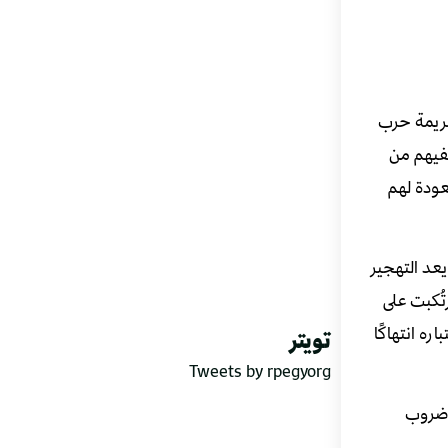
 جريمة حرب
 أو نفيهم من
عودة لهم
يعد التهجير
تُكبت على
ره انتهاكًا
تويتر
Tweets by rpegyorg
ن ضروب