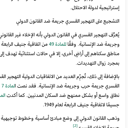
إستراتيجية لدولة الاحتلال.
التشجيع على التهجير القسري جريمة ضد القانون الدولي
يُعرَّف التهجير القسري في القانون الدولي بأنه الإخلاء غير الق
وجريمة ضد الإنسانية. وفقًا
للمادة
49
مناطق سكناهم إلى أراضٍ أخرى، إلا في حالات استثنائية تهدف إل
بمجرد زوال التهديدات.
بالإضافة إلى ذلك، تُجرِّم العديد من الاتفاقيات الدولية التهجير 
القسري جريمة حرب وجريمة ضد الإنسانية. فقد نصت ا
لمادة
7 (1) (
نطاق واسع أو بشكل ممنهج ضد السكان المدنيين. كما أكدت
الم
جسيمًا لاتفاقية جنيف الرابعة لعام 1949.
وذهب القانون الدولي إلى وضع مبادئ أساسية وخطوط توجيهية تتع
[2]
جريمة الإخلاء القسري
.