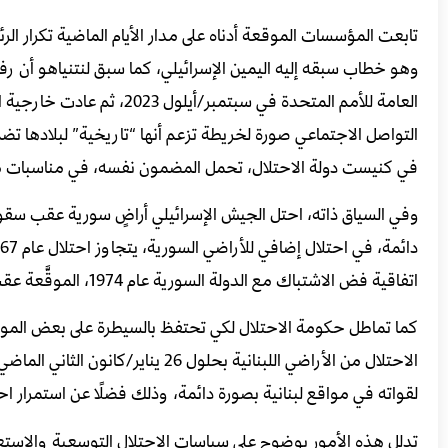
تابعت المؤسسات الموقعة أدناه على مدار الأيام الماضية تكرار ال
وهو خطاب سبقه إليه اليمين الإسرائيلي، كما سبق لنتنياهو أن رف
التواصل الاجتماعي صورة لخريطة تزعم أنها “تاريخية” لبلادها تضم
في كنيست دولة الاحتلال، تحمل المضمون نفسه، في مناسبات م
وفي السياق ذاته، احتل الجيش الإسرائيلي أراضٍ سورية عقب سقوط
اتفاقية فض الاشتباك مع الدولة السورية عام 1974، الموقَّعة عقب حرب أكتوبر/تشرين الأول عام 1973.
كما تماطل حكومة الاحتلال لكي تحتفظ بالسيطرة على بعض الموا
لقواته في مواقع لبنانية بصورة دائمة، وذلك فضلًا عن استمرار احت
تدلل هذه الأمور بوضوح على سياسات الاحتلال التوسعية والاستعم