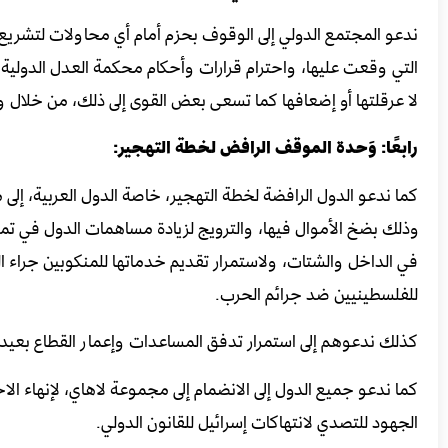
ندعو المجتمع الدولي إلى الوقوف بحزم أمام أي محاولات لتشريع أ
التي وقعت عليها، واحترام قرارات وأحكام محكمة العدل الدولية.
لا عرقلتها أو إضعافها كما تسعى بعض القوى إلى ذلك، من خلال وق
رابعًا: وَحدة الموقف الرافض لخطة التهجير:
كما ندعو الدول الرافضة لخطة التهجير، خاصة الدول العربية، إلى 
وذلك بضخ الأموال فيها، والترويج لزيادة مساهمات الدول في تمو
في الداخل والشتات، ولاستمرار تقديم خدماتها للمنكوبين جراء الح
للفلسطينيين ضد جرائم الحرب.
كذلك ندعوهم إلى استمرار تدفق المساعدات وإعمار القطاع بعيدا ع
كما ندعو جميع الدول إلى الانضمام إلى مجموعة لاهاي، لإنهاء ا
الجهود للتصدي لانتهاكات إسرائيل للقانون الدولي.