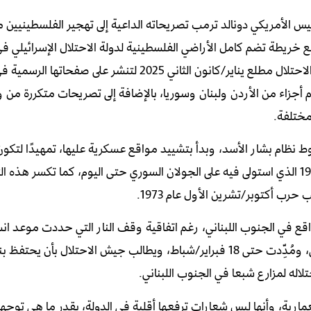
رئيس الأمريكي دونالد ترمب تصريحاته الداعية إلى تهجير الفلسطينيين 
ع خريطة تضم كامل الأراضي الفلسطينية لدولة الاحتلال الإسرائيلي ف
العامة للأمم المتحدة في سبتمبر/أيلول 2023، ثم عادت خارجية الاحتلال مطلع يناير/كانون الثاني 2025 لتنشر ع
 أجزاء من الأردن ولبنان وسوريا، بالإضافة إلى تصريحات متكررة من و
ختلفة.
 نظام بشار الأسد، وبدأ بتشييد مواقع عسكرية عليها، تمهيدًا لتكون
دائمة، في احتلال إضافي للأراضي السورية، يتجاوز احتلال عام 1967 الذي استولى فيه على الجولان السوري حتى اليوم، كما تكسر
قع في الجنوب اللبناني، رغم اتفاقية وقف النار التي حددت موعد 
الاحتلال من الأراضي اللبنانية بحلول 26 يناير/كانون الثاني الماضي، ومُدِّدت حتى 18 فبراير/شباط، ويطالب جيش الاحتلا
لاله لمزارع شبعا في الجنوب اللبناني.
ارية، وأنها ليس شعارات ترفعها أقلية في الدولة، بقدر ما هي توجه