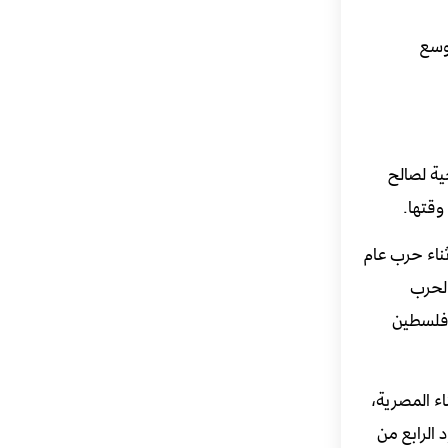
توسع
اضي فلسطين التاريخية لصالح
ناء حرب عام
الحرب
جغرافيا الفلسطينية في نحو 22% من مساحة فلسطين
وسيناء المصرية،
الذي طالب بالعودة إلى حدود الرابع من