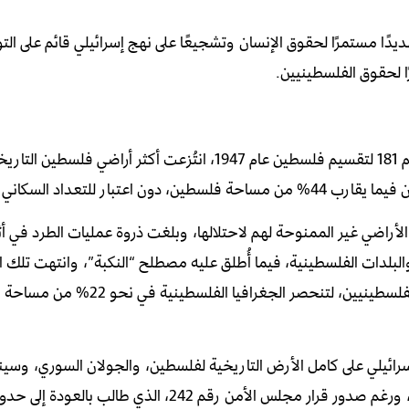
ديدًا مستمرًا لحقوق الإنسان وتشجيعًا على نهج إسرائيلي قائم على ال
ًا لحقوق الفلسطينيين.
بدأ الفلسطينيون رحلة التهجير منذ عقود، فبعدما صدر القرار رقم 181 لتقسيم فلسطين عام 1947، انتُزعت أكثر أر
للتعداد السكاني وقتها.
راضي غير الممنوحة لهم لاحتلالها، وبلغت ذروة عمليات الطرد في أث
رى والبلدات الفلسطينية، فيما أُطلق عليه مصطلح “النكبة”، وانتهت تلك 
بالاستيلاء الصهيوني على نصف الأراضي التي خصصها القرار 181 للفلسطينيين، لتنحصر ال
ران 1967 ليستولي الاحتلال الإسرائيلي على كامل الأرض التاريخية لفلسطين، والجولان السوري، 
ما يؤكد أن الإستراتيجية الأساسية لإسرائيل هي التوسع والتهجير، ورغم صدور قرار مجلس الأمن رقم 242، 