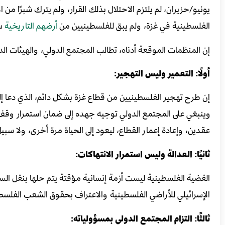
يونيو/حزيران، لم يلتزم الاحتلال بذلك القرار، ولم يترك شبرًا من
الفلسطينية في غزة، ولم يبق للفلسطينيين من
أرضهم
التاريخية
سوى
إن المنظمات الموقعة أدناه، تطالب المجتمع الدولي، والهيئات الدو
أولًا: التعمير وليس التهجير:
إن طرح تهجير الفلسطينيين من قطاع غزة بشكل دائم، الذي دعا إلي
وينبغي على المجتمع الدولي توجيه جهده إلى ضمان استمرار وقف ا
عقدين، وإعادة إعمار القطاع، ليعود إلى الحياة مرة أخرى، ولا سبي
ثانيًا: العدالة وليس استمرار الانتهاكات:
القضية الفلسطينية ليست أزمة إنسانية مؤقتة يتم حلها بنقل ال
الإسرائيلي للأراضي الفلسطينية والاعتراف بحقوق الشعب الفلسط
ثالثًا: التزام المجتمع الدولي بمسؤولياته: