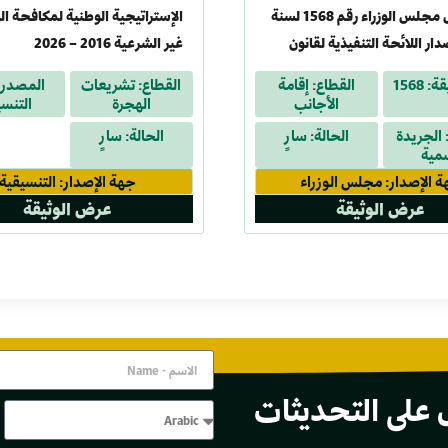
قرار رئيس مجلس الوزراء رقم 1568 لسنة
الإستراتيجية الوطنية لمكافحة ال
 بإصدار اللائحة التنفيذية لقانون
غير الشرعية 2016 – 2026
لجوء الأجانب الصادر بالقانون رقم 164
 1568
القطاع: إقامة
القطاع: تشريعات
المصدر:
الأجانب
الهجرة
التنس
الجريدة
الحالة: سارٍ
الحالة: سارٍ
مية
 الإصدار: مجلس الوزراء
جهة الإصدار: التنسيقية
عرض الوثيقة
عرض الوثيقة
 على التحديثات