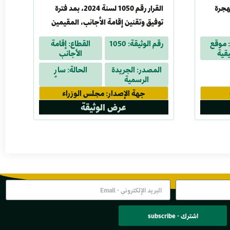
هجرة
القرار رقم 1050 لسنة 2024، بمد فترة
توفيق وتقنين إقامة الأجانب، المقيمين
بالبلاد بصورة غير شرعية، لمدة ستة أشهر
 موقع
رقم الوثيقة: 1050
القطاع: إقامة
إضافية
يقية
الأجانب
المصدر: الجريدة
الحالة: سارٍ
الرسمية
جهة الإصدار: مجلس الوزراء
عرض الوثيقة
اشترك - subscribe