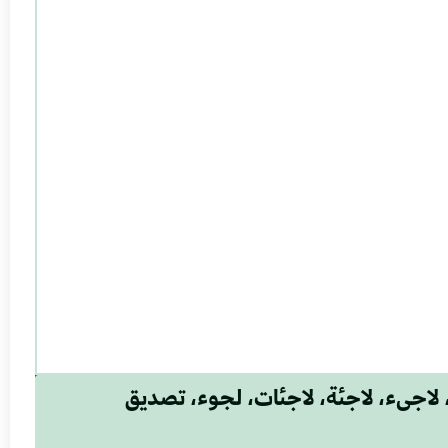
 لاجىء، لاجئة، لاجئات، لجوء، تصديق