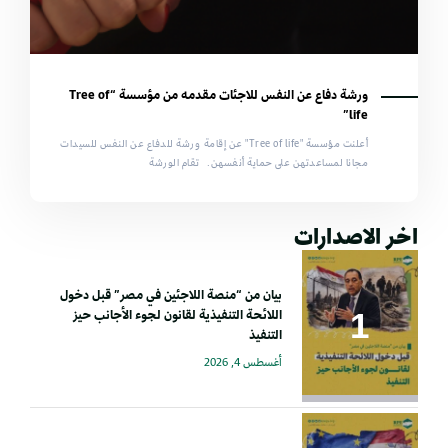
ورشة دفاع عن النفس للاجئات مقدمه من مؤسسة “Tree of
life”
أعلنت مؤسسة "Tree of life" عن إقامة ورشة للدفاع عن النفس للسيدات
مجانا لمساعدتهن على حماية أنفسهن. تقام الورشة
اخر الاصدارات
بيان من “منصة اللاجئين في مصر” قبل دخول
اللائحة التنفيذية لقانون لجوء الأجانب حيز
التنفيذ
أغسطس 4, 2026