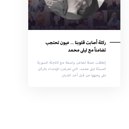
ركلة أصابت قلوبنا … عيون تحتجب
تضامناً مع ليلى محمد
إنطلقت حملة تضامن واسعة مع اللاجئة السورية
المسنّة ليلى محمد، التي تعرضت للإعتداء بالركل
على وجهها من قبل أحد الشبان