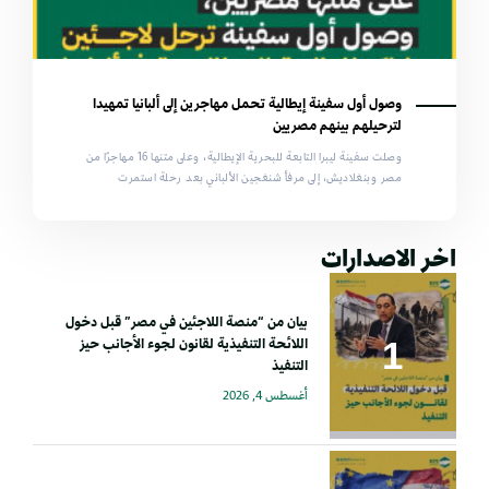
وصول أول سفينة إيطالية تحمل مهاجرين إلى ألبانيا تمهيدا
لترحيلهم بينهم مصريين
وصلت سفينة ليبرا التابعة للبحرية الإيطالية، وعلى متنها 16 مهاجرًا من
مصر وبنغلاديش، إلى مرفأ شنغجين الألباني بعد رحلة استمرت
اخر الاصدارات
بيان من “منصة اللاجئين في مصر” قبل دخول
اللائحة التنفيذية لقانون لجوء الأجانب حيز
التنفيذ
أغسطس 4, 2026