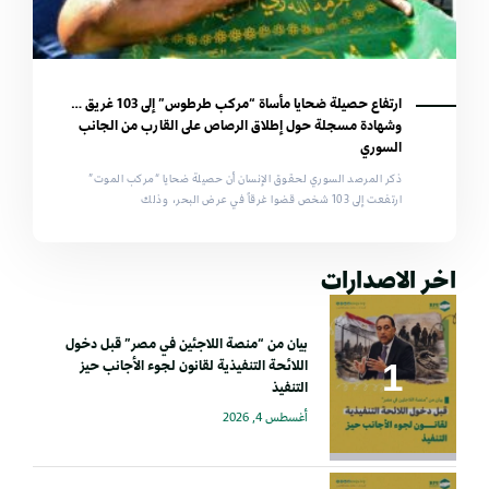
ارتفاع حصيلة ضحايا مأساة “مركب طرطوس” إلى 103 غريق …
وشهادة مسجلة حول إطلاق الرصاص على القارب من الجانب
السوري
ذكر المرصد السوري لحقوق الإنسان أن حصيلة ضحايا “مركب الموت”
ارتفعت إلى 103 شخص قضوا غرقاً في عرض البحر، وذلك
اخر الاصدارات
بيان من “منصة اللاجئين في مصر” قبل دخول
اللائحة التنفيذية لقانون لجوء الأجانب حيز
التنفيذ
أغسطس 4, 2026