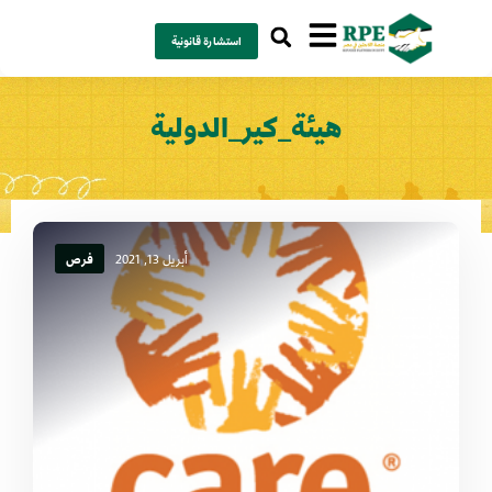
استشارة قانونية
هيئة_كير_الدولية
أبريل 13, 2021
فرص