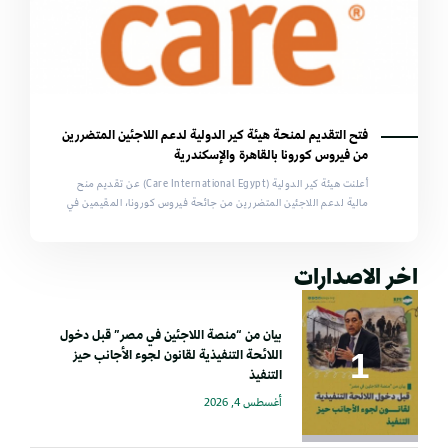
فتح التقديم لمنحة هيئة كير الدولية لدعم اللاجئين المتضررين
من فيروس كورونا بالقاهرة والإسكندرية
أعلنت هيئة كير الدولية (Care International Egypt) عن تقديم منح
مالية لدعم اللاجئين المتضررين من جائحة فيروس كورونا، المقيمين في
اخر الاصدارات
بيان من “منصة اللاجئين في مصر” قبل دخول
اللائحة التنفيذية لقانون لجوء الأجانب حيز
التنفيذ
أغسطس 4, 2026