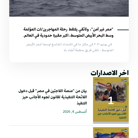
“ممر غير آمن”، وثائقي يلتقط رحلة المهاجرين/ات المؤلمة
وسط البحر الأبيض المتوسط، اكبر مقبرة حدودية في العالم.
في يونيو ٢٠٢١ في مكان ما في الامتداد الشاسع لوسط البحر الأبيض
المتوسط ​​، تلقى فريق منظمة أطباء بلا
اخر الاصدارات
بيان من “منصة اللاجئين في مصر” قبل دخول
اللائحة التنفيذية لقانون لجوء الأجانب حيز
التنفيذ
أغسطس 4, 2026