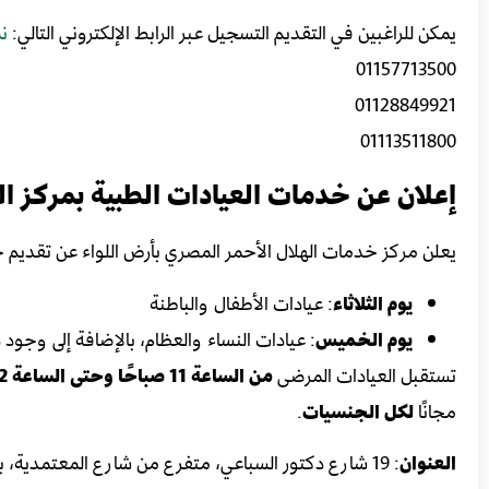
يمكن للراغبين في التقديم التسجيل عبر الرابط الإلكتروني التالي:
ن
01157713500
01128849921
01113511800
إعلان عن خدمات العيادات الطبية بمركز ال
يعلن مركز خدمات الهلال الأحمر المصري بأرض اللواء عن تقديم 
يوم الثلاثاء
: عيادات الأطفال والباطنة
يوم الخميس
: عيادات النساء والعظام، بالإضافة إلى وجو
تستقبل العيادات المرضى
من الساعة 11 صباحًا وحتى الساعة 2 ظهرًا
مجانًا
لكل الجنسيات
.
العنوان
: 19 شارع دكتور السباعي، متفرع من شارع المعتمدية، بالقرب من صيدلية اللواء الطبي وسلالم مزلقان أرض اللواء.