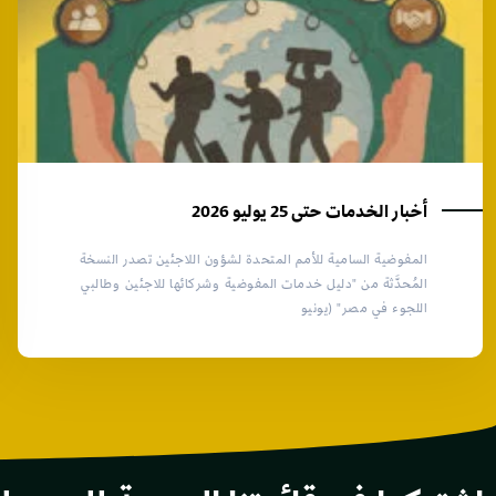
أخبار الخدمات حتى 25 يوليو 2026
المفوضية السامية للأمم المتحدة لشؤون اللاجئين تصدر النسخة
المُحدَّثة من "دليل خدمات المفوضية وشركائها للاجئين وطالبي
اللجوء في مصر" (يونيو