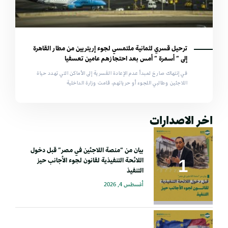
ترحيل قسري لثمانية ملتمسي لجوء إريتريين من مطار القاهرة
إلى ” أسمرة ” أمس بعد احتجازهم عامين تعسفيا
في إنتهاك صارخ لمبدأ عدم الإعادة القسرية إلى الأماكن التي تهدد حياة
اللاجئين وطالبي اللجوء أو حرياتهم، قامت وزارة الداخلية
اخر الاصدارات
بيان من “منصة اللاجئين في مصر” قبل دخول
اللائحة التنفيذية لقانون لجوء الأجانب حيز
التنفيذ
أغسطس 4, 2026