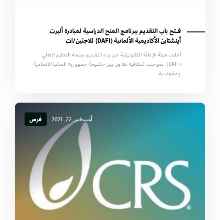
فـتح باب التقديم ببرنامج المنح الدراسية لمبادرة ألبرت
أينشتاين الأكاديمية الألمانية (DAFI) للاجئين/ات
أعلنت هيئة الإغاثة الكاثوليكية عن بدء التقديم بمنحة التعليم العالي
(DAFI). بموجـب اتـفاقية تعاون بين حكـومة جمهورية المـانيا الاتحادية
ومفوضـية
أغسطس 22, 2021
فرص