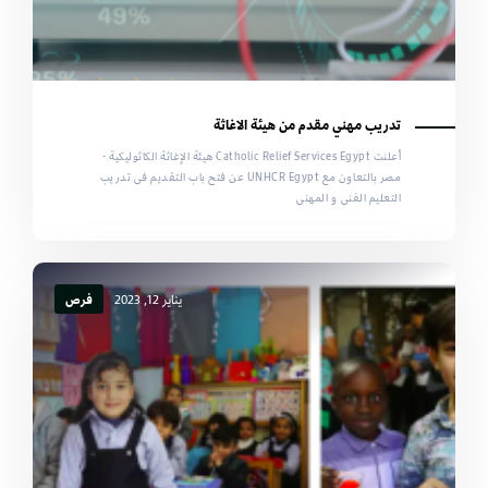
تدريب مهني مقدم من هيئة الاغاثة
أعلنت Catholic Relief Services Egypt هيئة الإغاثة الكاثوليكية -
مصر بالتعاون مع UNHCR Egypt عن فتح باب التقديم فى تدريب
التعليم الفنى و المهنى
يناير 12, 2023
فرص