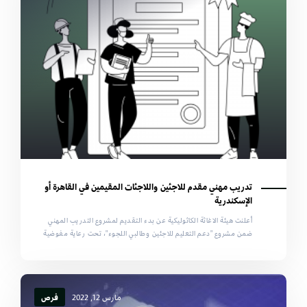
تدريب مهني مقدم للاجئين واللاجئات المقيمين في القاهرة أو
الإسكندرية
أعلنت هيئة الاغاثة الكاثوليكية عن بدء التقديم لمشروع التدريب المهني
ضمن مشروع "دعم التعليم للاجئين وطالبي اللجوء"، تحت رعاية مفوضية
مارس 12, 2022
فرص