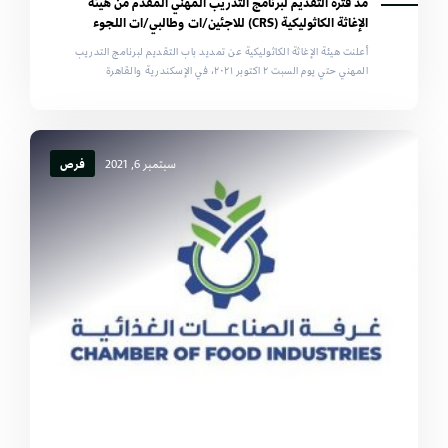
مد فتره التقديم لبرنامج التدريب المهني المقدم من هيئة
الإغاثة الكاثوليكية (CRS) للاجئين/ات وطالبي/ات اللجوء
أعلنت هيئة الإغاثة الكاثوليكية عن تمديد باب التقديم لبرنامج التدريب
المهني حتي يوم السبت ٢ اكتوبر ٢٠٢١، في الإسكندرية والقاهرة
سبتمبر 6, 2021
فرص