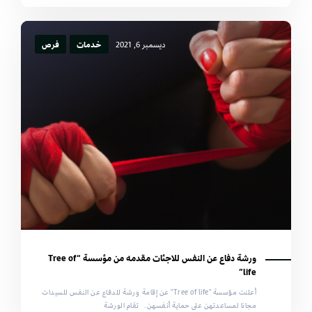
ديسمبر 6, 2021
خدمات
فرص
ورشة دفاع عن النفس للاجئات مقدمه من مؤسسة “Tree of
life”
أعلنت مؤسسة "Tree of life" عن إقامة ورشة للدفاع عن النفس للسيدات
مجانا لمساعدتهن على حماية أنفسهن. تقام الورشة