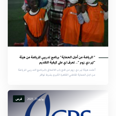
” الرياضة من أجل الحماية” برنامج تدريبي للرياضة من هيئة
“تير دي زوم “.. تعرف/ي على كيفية التقديم
أعلنت هيئة تير دي زوم عن فتح باب الالتحاق بالبرنامج التدريبي للرياضة
من اجل الحماية لقاطني القاهرة الكبرى بشرط توافر
يوليو 31, 2021
فرص