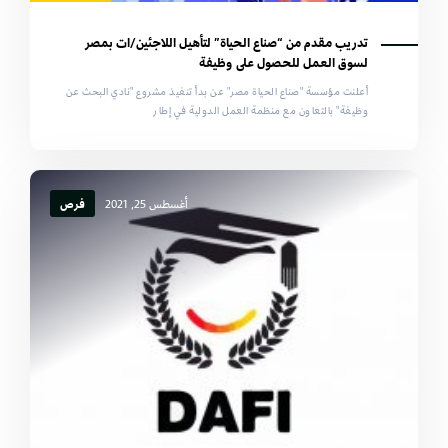
تدريب مقدم من “صناع الحياة” لتأهيل اللاجئين/ات بمصر
لسوق العمل للحصول على وظيفة
أعلنت مؤسسة "صناع الحياة مصر" عن بدأ تنفيذ مشروع "نادي البحث عن
وظيفة" بالتعاون مع منظمة العمل الدولية في إطار
أغسطس 25, 2021
فرص