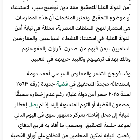
أمن الدولة العليا للتحقيق معه دون توضيح سبب الاستدعاء
أو موضوع التحقيق.وتعتبر المنظمات أن هذه الممارسات
هي استمرار لنهج السلطات المصرية، ممثلة في نيابة أمن
الدولة العليا، في استدعاء النشطاء السياسيين والمعارضين
السلميين ، بمن فيهم من صدرت قرارات بالعفو عنهم
وذلك بهدف ترهيبهم وتقييد حريتهم في التعبير.
وقد فوجئ الشاعر والمعارض السياسي أحمد دومة
باستدعائه مجددًا للتحقيق في
قضية
جديدة (رقم ٢٥٦٣
لسنة ٢٠٢٥ حصر أمن دولة عليا)، رغم عدم إخطاره مسبقًا
بمضمون القضية أو التهم المنسوبة إليه. إذ لم
يصل
إخطار
النيابة إلى محل إقامته بمركز دمنهور سوى في اليوم التالي
لموعد جلسة التحقيق. وبحسب ما أفاد به فريق الدفاع،
رفضت النيابة تمكين المحامين من الاطلاع على أوراق القضية