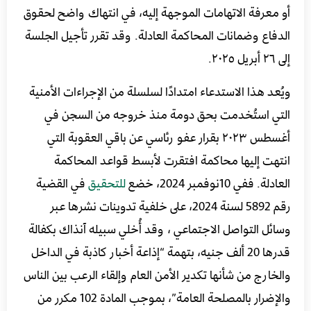
أو معرفة الاتهامات الموجهة إليه، في انتهاك واضح لحقوق
الدفاع وضمانات المحاكمة العادلة. وقد تقرر تأجيل الجلسة
إلى ٢٦ أبريل ٢٠٢٥.
ويُعد هذا الاستدعاء امتدادًا لسلسلة من الإجراءات الأمنية
التي استُخدمت بحق دومة منذ خروجه من السجن في
أغسطس ٢٠٢٣ بقرار عفو رئاسي عن باقي العقوبة التي
انتهت إليها محاكمة افتقرت لأبسط قواعد المحاكمة
العادلة. ففي 10نوفمبر 2024، خضع
للتحقيق
في القضية
رقم 5892 لسنة 2024، على خلفية تدوينات نشرها عبر
وسائل التواصل الاجتماعي ، وقد أُخلي سبيله آنذاك بكفالة
قدرها 20 ألف جنيه، بتهمة “إذاعة أخبار كاذبة في الداخل
والخارج من شأنها تكدير الأمن العام وإلقاء الرعب بين الناس
والإضرار بالمصلحة العامة”، بموجب المادة 102 مكرر من