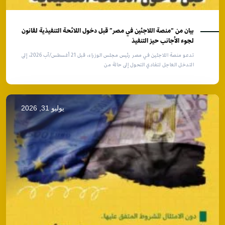
بيان من “منصة اللاجئين في مصر” قبل دخول اللائحة التنفيذية لقانون
لجوء الأجانب حيز التنفيذ
تدعو منصة اللاجئين في مصر رئيس مجلس الوزراء، قبل 21 أغسطس/آب 2026، إلى
التدخل العاجل لتفادي التحول إلى حالة من
يوليو 31, 2026