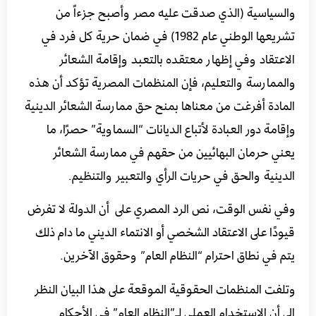
والسياسية (الذي صدقت عليه مصر وأصبح جزءاً من
تشريعها الوطني عام 1982) في ضمان حرية كل فرد في
الاعتقاد وفي إظهار معتقده بالتعبد وإقامة الشعائر
والممارسة والتعليم، فإن المنظمات المصرية تؤكد أن هذه
المادة أفرغت من معناها بمنح حق ممارسة الشعائر الدينية
وإقامة دور العبادة لأتباع الديانات “السماوية” حصرًا، ما
يعني حرمان البهائيين من حقهم في ممارسة الشعائر
الدينية والحق في حريات الرأي والتعبير والتنظيم.
وفي نفس الوقت، نص الرد المصري على أن الدولة لا تفرض
قيودًا على الاعتقاد الشخصي أو الانتماء الديني ما دام ذلك
يتم في نطاق احترام “النظام العام” وحقوق الآخرين.
وتلفت المنظمات الحقوقية الموقعة على هذا البيان النظر
إلى أن الاستخدام العملي لـ”النظام العام” في الأحكام