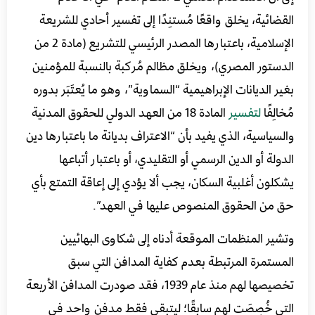
القضائية، يخلق واقعًا مُستنِدًا إلى تفسير أحادي للشريعة
الإسلامية، باعتبارها المصدر الرئيسي للتشريع (مادة 2 من
الدستور المصري)، ويخلق مظالم مُركبة بالنسبة للمؤمنين
بغير الديانات الإبراهيمية “السماوية”، وهو ما يُعتَبَر بدوره
مُخالِفًا
لتفسير
المادة 18 من العهد الدولي للحقوق المدنية
والسياسية، الذي يفيد بأن “الاعتراف بديانة ما باعتبارها دين
الدولة أو الدين الرسمي أو التقليدي، أو باعتبار أتباعها
يشكلون أغلبية السكان، يجب ألا يؤدي إلى إعاقة التمتع بأي
حق من الحقوق المنصوص عليها في العهد”.
وتشير المنظمات الموقعة أدناه إلى شكاوى البهائيين
المستمرة المرتبطة بعدم كفاية المدافن التي سبق
تخصيصها لهم منذ عام 1939، فقد صودرت المدافن الأربعة
التي خُصِصَت لهم سابقًا؛ ليتبقى فقط مدفن واحد في