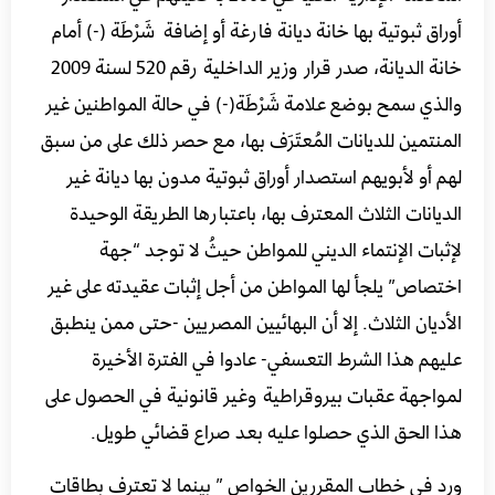
أوراق ثبوتية بها خانة ديانة فارغة أو إضافة شَرْطَة (-) أمام
خانة الديانة، صدر قرار وزير الداخلية رقم 520 لسنة 2009
والذي سمح بوضع علامة شَرْطَة(-) في حالة المواطنين غير
المنتمين للديانات المُعتَرَف بها، مع حصر ذلك على من سبق
لهم أو لأبويهم استصدار أوراق ثبوتية مدون بها ديانة غير
الديانات الثلاث المعترف بها، باعتبارها الطريقة الوحيدة
لإثبات الإنتماء الديني للمواطن حيثُ لا توجد “جهة
اختصاص” يلجأ لها المواطن من أجل إثبات عقيدته على غير
الأديان الثلاث. إلا أن البهائيين المصريين -حتى ممن ينطبق
عليهم هذا الشرط التعسفي- عادوا في الفترة الأخيرة
لمواجهة عقبات بيروقراطية وغير قانونية في الحصول على
هذا الحق الذي حصلوا عليه بعد صراع قضائي طويل.
ورد في خطاب المقررين الخواص ” بينما لا تعترف بطاقات