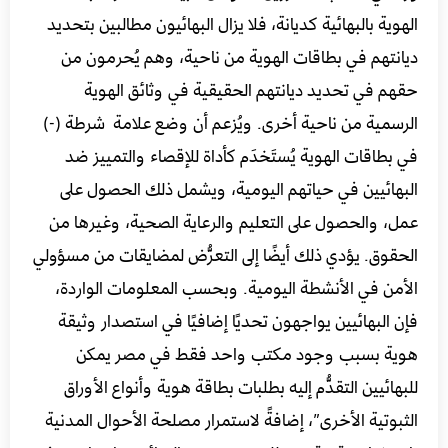
الهوية بالبهائية كديانة، فلا يزال البهائيون مطالبين بتحديد
ديانتهم في بطاقات الهوية من ناحية، وهم يُحرمون من
حقهم في تحديد ديانتهم الحقيقية في وثائق الهوية
الرسمية من ناحية أخرى. ويُزعم أن وضع علامة شرطة (-)
في بطاقات الهوية يُستَخدَم كأداة للإقصاء والتمييز ضد
البهائيين في حياتهم اليومية، ويشمل ذلك الحصول على
عمل، والحصول على التعليم والرعاية الصحية، وغيرها من
الحقوق. يؤدي ذلك أيضًا إلى التعرُّض لمضايقات من مسؤولي
الأمن في الأنشطة اليومية. وبحسب المعلومات الواردة،
فإن البهائيين يواجهون تحديًا إضافيًا في استصدار وثيقة
هوية بسبب وجود مكتب واحد فقط في مصر يمكن
للبهائيين التقدُّم إليه بطلبات بطاقة هوية وأنواع الأوراق
الثبوتية الأخرى”، إضافةً لاستمرار مصلحة الأحوال المدنية