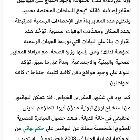
لمقابر إضافية، قائلة: “يحق للسلطات المختصة تحديد
وتنظيم عدد المقابر بناءً على الإحصاءات الرسمية المرتبطة
بعدد السكان ومعدّلات الوفيات السنوية. تؤخَذ هذه
القرارات بناءً على البيانات التي توردها الجهات الرسمية
المؤهلة لذلك؛ وعلى رأسها وزارة الصحة، مع مراعاة المعايير
الصحية والبيئية والاجتماعية. وبناءً على ما سبق، تؤكد
الدولة على وجود مواقع دفن كافية لتلبية احتياجات كافة
المواطنين”.
كما ورد في شكوى المقررين الخواص، فلا يتمكن البهائيون
من استخراج أوراق ثبوتية مدوَّن فيها انتماؤهم الديني
الحقيقي في خانة الديانة. فبعد حصول المبادرة المصرية
للحقوق الشخصية ممثلة عن البهائيين على
حكم نهائي
من
المحكمة الإدارية العليا في 2008 بأحقيتهم في استصدار