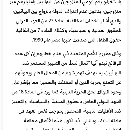
باستخراج رقم قومي للمتزوجين من البهائيين باعتبارهم غير
متزوجين، بدعوى عدم اعتراف الدولة بالزواج بين البهائيين،
والذي أشار الخطاب لمخالفته المادة 23 من العهد الدولي
للحقوق المدنية والسياسية، وكذلك المادة 7 من اتفاقية
حقوق الطفل التي صدقت عليها مصر عام 1990.
وقال مقررو الأمم المتحدة في ختام خطابهم إن كل هذه
الوقائع تبدو أنها “تمثل نمطًا من التمييز المستمر ضد
البهائيين، يستهدف تهميشهم من المجال العام ويعوقهم
عن التمتع بحرية الدين أو المعتقد والضمير؛ مما يؤشر على
وجود انتهاك لحق الحرية الدينية كما ورد في المادة 18 من
العهد الدولي الخاص بالحقوق المدنية والسياسية، والتمييز
ضد الأقليات الدينية، المحظور بموجب نفس العهد في
مادته الـ 27، وبالتالي، قد تكون هذه الأفعال مخالفة
لالتزامات جمهورية مصر العربية فيما يتعلق بحقوق