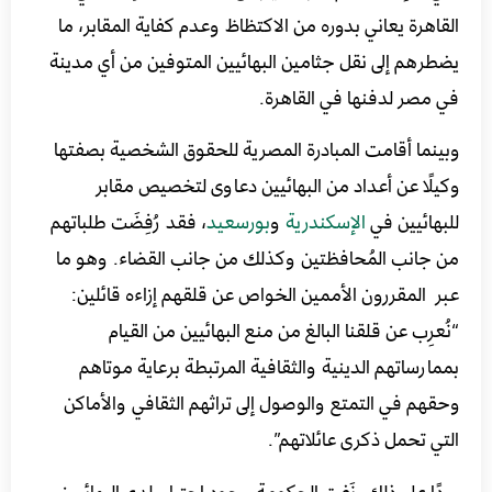
القاهرة يعاني بدوره من الاكتظاظ وعدم كفاية المقابر، ما
يضطرهم إلى نقل جثامين البهائيين المتوفين من أي مدينة
في مصر لدفنها في القاهرة.
وبينما أقامت المبادرة المصرية للحقوق الشخصية بصفتها
وكيلًا عن أعداد من البهائيين دعاوى لتخصيص مقابر
للبهائيين في
الإسكندرية
و
بورسعيد
، فقد رُفِضَت طلباتهم
من جانب المُحافظتين وكذلك من جانب القضاء. وهو ما
عبر المقررون الأممين الخواص عن قلقهم إزاءه قائلين:
“نُعرِب عن قلقنا البالغ من منع البهائيين من القيام
بممارساتهم الدينية والثقافية المرتبطة برعاية موتاهم
وحقهم في التمتع والوصول إلى تراثهم الثقافي والأماكن
التي تحمل ذكرى عائلاتهم”.
وردًا على ذلك، نَفت الحكومة وجود احتياج لدى البهائيين