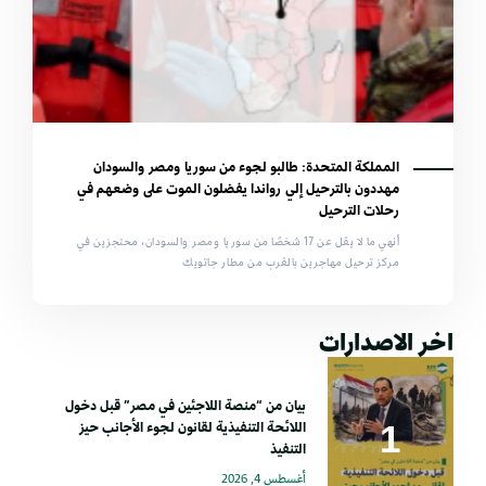
المملكة المتحدة: طالبو لجوء من سوريا ومصر والسودان
مهددون بالترحيل إلي رواندا يفضلون الموت على وضعهم في
رحلات الترحيل
أنهي ما لا يقل عن 17 شخصًا من سوريا ومصر والسودان، محتجزين في
مركز ترحيل مهاجرين بالقرب من مطار جاتويك
اخر الاصدارات
بيان من “منصة اللاجئين في مصر” قبل دخول
اللائحة التنفيذية لقانون لجوء الأجانب حيز
التنفيذ
أغسطس 4, 2026