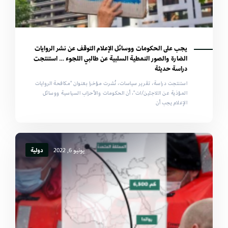
يجب على الحكومات ووسائل الإعلام التوقف عن نشر الروايات
الضارة والصور النمطية السلبية عن طالبي اللجوء … استنتجت
دراسة حديثة
استنتجت دراسة، تقرير سياسات، نُشرت مؤخرا بعنوان "مكافحة الروايات
المؤذية عن اللاجئين/ات"، أن الحكومات والأحزاب السياسية ووسائل
الإعلام يجب أن
يونيو 6, 2022
دولية