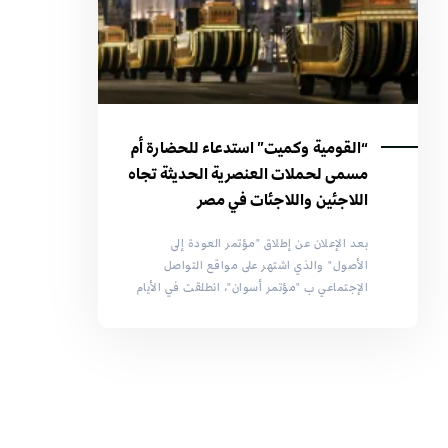
“القومية وكميت” استدعاء للحضارة أم
مسمى لحملات العنصرية الحديثة تجاه
اللاجئين واللاجئات في مصر
بعد الإعلان عن إطلاق "مؤتمر العودة إلى
الأصول" والذي اشتهر على مواقع التواصل
الإجتماعي ب "مؤتمر أسوان"، انطلقت في الأيام