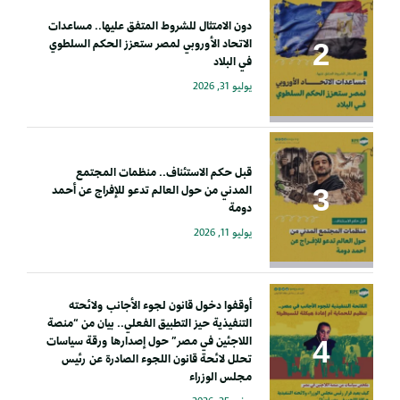
دون الامتثال للشروط المتفق عليها.. مساعدات
الاتحاد الأوروبي لمصر ستعزز الحكم السلطوي
في البلاد
يوليو 31, 2026
قبل حكم الاستئناف.. منظمات المجتمع
المدني من حول العالم تدعو للإفراج عن أحمد
دومة
يوليو 11, 2026
أوقفوا دخول قانون لجوء الأجانب ولائحته
التنفيذية حيز التطبيق الفعلي.. بيان من “منصة
اللاجئين في مصر” حول إصدارها ورقة سياسات
تحلل لائحة قانون اللجوء الصادرة عن رئيس
مجلس الوزراء