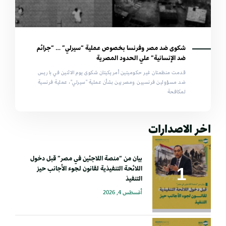
شكوى ضد مصر وفرنسا بخصوص عملية “سيرلي” … “جرائم
ضد الإنسانية” علي الحدود المصرية
قدمت منظمتان غير حكوميتين أمريكيتان شكوى يوم الاثنين في باريس
ضد مسؤولين فرنسيين ومصريين بشأن عملية "سيرلي"، عملية فرنسية
لمكافحة
اخر الاصدارات
بيان من “منصة اللاجئين في مصر” قبل دخول
اللائحة التنفيذية لقانون لجوء الأجانب حيز
التنفيذ
أغسطس 4, 2026