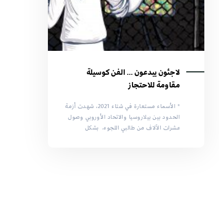
لاجئون يبدعون … الفن كوسيلة
مقاومة للاحتجاز
* الأسماء مستعارة في شتاء 2021، شهدت أزمة
الحدود بين بيلاروسيا والاتحاد الأوروبي وصول
عشرات الآلاف من طالبي اللجوء، بشكل