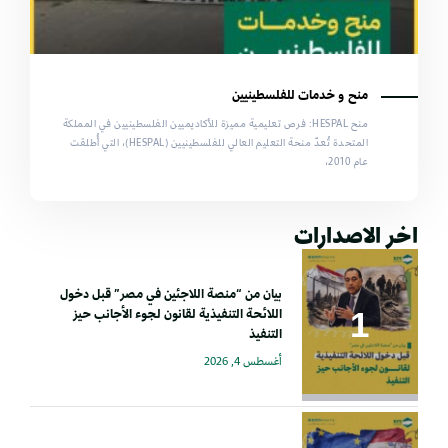
منح و خدمات للفلسطينيين
منح HESPAL: فرص تعليمية مميزة للأكاديميين الفلسطينيين في المملكة
المتحدة تُعدّ منحة التعليم العالي للفلسطينيين (HESPAL)، التي أُطلقت
عام 2010،
اخر الاصدارات
بيان من “منصة اللاجئين في مصر” قبل دخول
اللائحة التنفيذية لقانون لجوء الأجانب حيز
التنفيذ
أغسطس 4, 2026