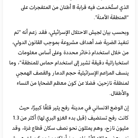
الذي استُخدمت فيه قرابة 8 أطنان من المتفجرات على
“المنطقة الآمنة”.
وبحسب بيان لجيش الاحتلال الإسرائيلي، فقد زعم أنه “تم
تنفيذ الضربة ضد أهداف مشروعة بموجب القانون الدولي،
من خلال استخدام ذخائر محددة وعلى أساس معلومات
استخباراتية دقيقة تشير إلى استخدام حماس للمنطقة”، وما
ينسف المزاعم الإسرائيلية حجم الدمار والقصف الهمجي
لمنطقة نازحين، فضلا عن كون معظم الضحايا من النساء
والأطفال.
إن الوضع الانساني في مدينة رفح يثير قلقًا كبيرًا، حيث
كانت رفح تستضيف (قبل بدء الغزو البري لها) أكثر من 1.3
مليون نازح، وهم يمثلون نحو نصف سكان قطاع غزة، وقد
نزح بعض هؤلاء الأشخاص من أماكنهم نحو 6 مرات هروبا