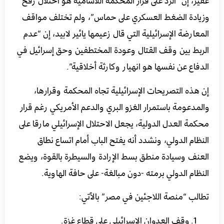
غفير، إن “الرد على قرار المحكمة اللاسامية هو احتلال رفح
وزيادة الضغط العسكري على حماس”، ولم تختلف مواقف
المعارضة الإسرائيلية التي قال زعيمها يائير لابيد، إن “عدم
الربط بين وقف القتال وعودة المختطفين وحق إسرائيل في
الدفاع عن نفسها هو انهيار وكارثة أخلاقية”.
إن هذه التصريحات الإسرائيلية تجاه المحكمة وقرارها،
والمدعومة باستمرار الغزو البري والدعم الأمريكي رغم قرار
محكمة العدل الدولية، يجعل الاحتلال الإسرائيلي مارقا على
النظام الدولي، ونشدد أنه يفتح الباب أمام اتساع نطاق
العنف وسيادة منطق بسط الإرادة والسيطرة بالقوة، ويضع
النظام الدولي برمته -دون مبالغة- على حافة الهاوية.
تطالب “منصة اللاجئين في مصر” بالآتي:
وقف العدوان الإسرائيلي على قطاع غزة.