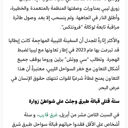
زورق ليبي بمناورات وصفتها المنظمة بالمتعمدة والخطيرة،
وأطلق النار في اتجاهها، ولم ينسحب إلا بعد وصول طائرة
مراقبة تابعة لوكالة “فرونتكس”.
والأكثر إثارةً للجدل أن السفينة الليبية المهاجِمة كانت إيطاليا
قد تبرعت بها عام 2023 في إطار تعاونها مع ليبيا لضبط
الهجرة. وتطالب “سي ووتش” برلين وروما بوقف جميع
أشكال التعاون مع خفر السواحل الليبي، معتبرةً أن هذا
التعاون يمنح غطاءً شرعيًا لقوات تنتهك حقوق الإنسان في
عرض البحر.
ستة قتلى قبالة طبرق وجثث على شواطئ زوارة
في السبت الثامن عشر من أبريل،
غرق قارب
، و ستة
أشخاص على الأقل فقدوا حياتهم قبالة سواحل طبرق شرق