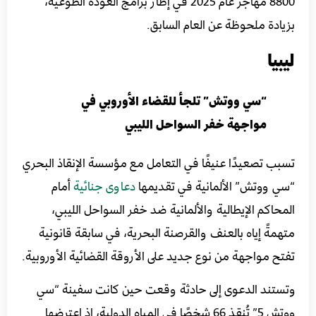
8800 مهاجر عام 2025 في إطار برامج العودة الطوعية،
بزيادة ملحوظة عن العام السابق.
ليبيا
“سي ووتش” تلجأ للقضاء الأوروبي في
مواجهة خفر السواحل الليبي
تسبب تصعيدًا عنيفًا في التعامل مع مؤسسة الإنقاذ البحري
“سي ووتش” الألمانية في تقديمها
دعاوى جنائية
أمام
المحاكم الإيطالية والألمانية ضد خفر السواحل الليبي،
متهمةً إياه بالعنف والقرصنة البحرية، في سابقة قانونية
تفتح مواجهة من نوع جديد على الأروقة القضائية الأوروبية.
وتستند الدعوى إلى حادثة وقعت حين كانت سفينة “سي
ووتش 5” تُنقذ 66 شخصًا في المياه الدولية، إذ اعترضها