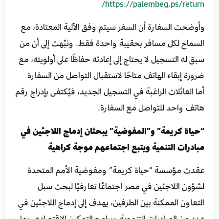
https://palembeg.ps/return/
وأوضحت السفارة أن السفر سيتم وفق الآلية المعتادة، مع
السماح لكل مسافر بحقيبة واحدة فقط. ونبّهت إلى أن من
سبق له التسجيل لا يحتاج إلى إعادته حفاظًا على أولويته، مع
ضرورة إبقاء الهاتف متاحًا لاستقبال التواصل من السفارة.
أما العائلات الراغبة في التسجيل الجديد، فيُكتفى بإدراج رقم
هاتف واحد للتواصل مع السفارة.
“حياة كريمة” و”المفوضية” يبحثان إدماج اللاجئين في
مبادرات التنمية ويتبع اجتماعهم موجة كراهية
عقدت مؤسسة “حياة كريمة” ومفوضية الأمم المتحدة
لشؤون اللاجئين في مصر اجتماعًا تعارفيًا لبحث سبل
التعاون الممكنة بين الطرفين، يهدف إلى إدماج اللاجئين في
عدد من المبادرات التنموية وبرامج التمكين الاقتصادي، بما