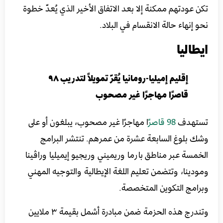
تكن عودتهم ممكنة إلا بعد الاتفاق الأخير الذي يُعدّ خطوة
نحو إنهاء حالة الانقسام في البلاد.
ايطاليا
إقليم إميليا-رومانيا يُقرّ تمويلاً لتدريب ٩٨
قاصرًا مهاجرًا غير مصحوب
تستهدف
98 قاصرً
ا مهاجرًا غير مصحوب، يبلغون أو على
وشك بلوغ السابعة عشرة من عمرهم. تنتشر البرامج
الخمسة عبر مناطق بارما وريميني وريجيو إيميليا وراڤينا
ومودينا، وتتضمن تعليم اللغة الإيطالية والتوجيه المهني
وبرامج التكوين المتخصصة.
وتندرج هذه الحزمة ضمن مبادرة أشمل بقيمة ٣ ملايين