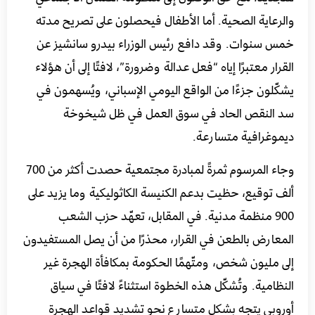
والرعاية الصحية. أما الأطفال فيحصلون على تصريح مدته
خمس سنوات. وقد دافع رئيس الوزراء بيدرو سانشيز عن
القرار معتبرًا إياه “فعل عدالة وضرورة”، لافتًا إلى أن هؤلاء
يشكّلون جزءًا من الواقع اليومي الإسباني، ويُسهمون في
سد النقص الحاد في سوق العمل في ظل شيخوخة
ديموغرافية متسارعة.
وجاء المرسوم ثمرةً لمبادرة مجتمعية حصدت أكثر من 700
ألف توقيع، حظيت بدعم الكنيسة الكاثوليكية وما يزيد على
900 منظمة مدنية. في المقابل، تعهّد حزب الشعب
المعارض بالطعن في القرار، محذرًا من أن يصل المستفيدون
إلى مليون شخص، ومتّهمًا الحكومة بمكافأة الهجرة غير
النظامية. وتُشكّل هذه الخطوة استثناءً لافتًا في سياق
أوروبي يتجه بشكل متسارع نحو تشديد قواعد الهجرة