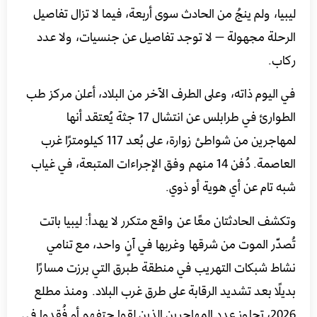
ليبيا، ولم ينجُ من الحادث سوى أربعة، فيما لا تزال تفاصيل
الرحلة مجهولة — لا توجد تفاصيل عن جنسيات، ولا عدد
ركاب.
في اليوم ذاته، وعلى الطرف الآخر من البلاد، أعلن مركز طب
الطوارئ في طرابلس عن انتشال 17 جثة يُعتقد أنها
لمهاجرين من شواطئ زوارة، على بُعد 117 كيلومترًا غرب
العاصمة. دُفن 14 منهم وفق الإجراءات المتبعة، في غياب
شبه تام عن أي هوية أو ذوي.
وتكشف الحادثتان معًا عن واقع متكرر لا يهدأ: ليبيا باتت
تُصدّر الموت من شرقها وغربها في آنٍ واحد، مع تنامي
نشاط شبكات التهريب في منطقة طبرق التي برزت مسارًا
بديلًا بعد تشديد الرقابة على طرق غرب البلاد. ومنذ مطلع
2026، تجاوز عدد المهاجرين الذين لقوا حتفهم أو فُقدوا في