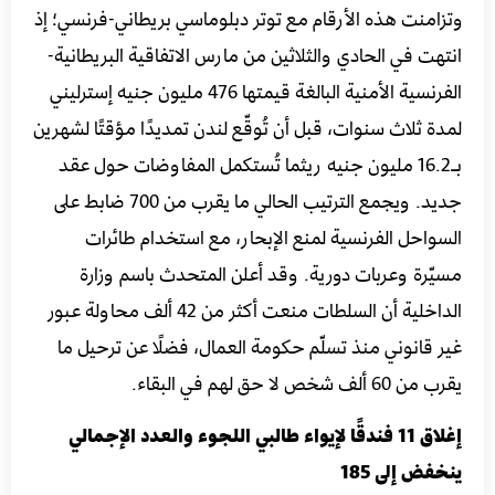
وتزامنت هذه الأرقام مع توتر دبلوماسي بريطاني-فرنسي؛ إذ
انتهت في الحادي والثلاثين من مارس الاتفاقية البريطانية-
الفرنسية الأمنية البالغة قيمتها 476 مليون جنيه إسترليني
لمدة ثلاث سنوات، قبل أن تُوقّع لندن تمديدًا مؤقتًا لشهرين
بـ16.2 مليون جنيه ريثما تُستكمل المفاوضات حول عقد
جديد. ويجمع الترتيب الحالي ما يقرب من 700 ضابط على
السواحل الفرنسية لمنع الإبحار، مع استخدام طائرات
مسيّرة وعربات دورية. وقد أعلن المتحدث باسم وزارة
الداخلية أن السلطات منعت أكثر من 42 ألف محاولة عبور
غير قانوني منذ تسلّم حكومة العمال، فضلًا عن ترحيل ما
يقرب من 60 ألف شخص لا حق لهم في البقاء.
إغلاق 11 فندقًا لإيواء طالبي اللجوء والعدد الإجمالي
ينخفض إلى 185