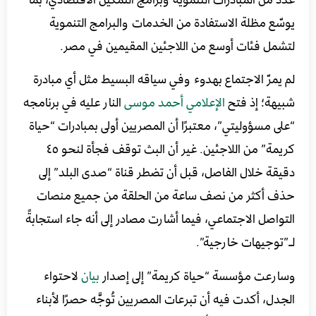
يوسّع مظلة الاستفادة من الخدمات والبرامج التنموية
لتشمل فئات أوسع من اللاجئين المقيمين في مصر.
لم يمرّ الاجتماع بهدوء وفي سياقه البسيط مثل أي مبادرة
شبيهة؛ إذ فتح
الإعلامي أحمد موسى
النار عليه في برنامجه
“على مسؤوليتي”، معتبرًا أن المصريين أولى بمبادرات “حياة
كريمة” من اللاجئين. غير أن البث توقف فجأة لنحو ٤٥
دقيقة خلال الفاصل، قبل أن تضطر قناة “صدى البلد” إلى
حذف أكثر من نصف ساعة من الحلقة من جميع منصات
التواصل الاجتماعي، فيما أشارت مصادر إلى أنه جاء استجابةً
لـ”توجيهات خارجية”.
وسارعت مؤسسة “حياة كريمة” إلى إصدار
بيان
لاحتواء
الجدل، أكدت فيه أن تبرعات المصريين تُوجَّه حصرًا لأبناء