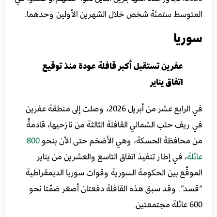
المتوسط ستمئة شخص خلال الشهرين الأولين وحدهما.
سوريا
عفرين تستقبل أكبر قافلة عودة منذ توقيع
اتفاق يناير
في الرابع عشر من أبريل 2026، وصلت إلى منطقة عفرين
في ريف حلب الشمالي القافلة الثالثة من نازحيها، قادمةً
من محافظة الحسكة، وهي الأضخم حتى الآن بنحو
800
عائلة
، في إطار تنفيذ اتفاق التاسع والعشرين من يناير
الموقّع بين الحكومة السورية وقوات سوريا الديمقراطية
“قسد”. وقد سبق هذه القافلة دفعتان أصغر ضمّتا نحو
600 عائلة مجتمعتين.