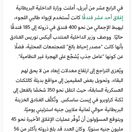
في الرابع عشر من أبريل، أعلنت وزارة الداخلية البريطانية
إغلاق أحد عشر فندقًا
كانت تُستخدم لإيواء طالبي اللجوء،
ليهبط الإجمالي من نحو 400 فندق في ذروته إلى 185 فندقًا
حاليًا. ووصف وزير الداخلية المنتدب أليكس نوريس الفنادق
بأنها كانت “مصدر إحباط بالغ” للمجتمعات المحلية، فضلًا
عن كونها “عامل جذب يُشجّع على الهجرة غير النظامية”.
ويُعزى التراجع إلى ارتفاع معدلات إبعاد من لا يحق لهم
البقاء، وتحويل بعض المقيمين إلى مواقع بديلة كالثكنات
العسكرية السابقة، حيث انتقل نحو 350 شخصًا بالفعل إلى
ثكنة كراوبرو في إيست ساسكس. وتُكلّف الفنادق الخزينة
البريطانية حوالي ثمانية ملايين جنيه استرليني يوميًا،
ويتوقع المسؤولون أن تُوفّر عمليات الإغلاق الأخيرة نحو 45
مليون جنيه سنويًا. وكان العدد قد بلغ ذروته بأكثر من 56