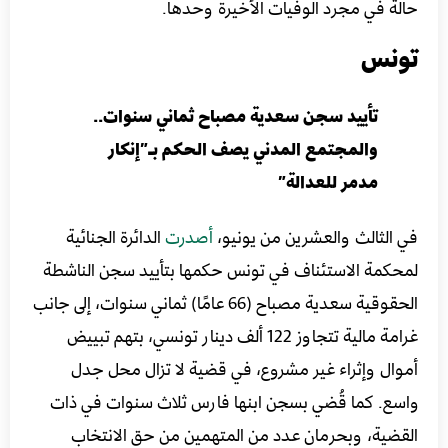
حالة في مجرد الوفيات الأخيرة وحدها.
تونس
تأييد سجن سعدية مصباح ثماني سنوات..
والمجتمع المدني يصف الحكم بـ”إنكار
مدمر للعدالة”
في الثالث والعشرين من يونيو،
أصدرت
الدائرة الجنائية
لمحكمة الاستئناف في تونس حكمها بتأييد سجن الناشطة
الحقوقية سعدية مصباح (66 عامًا) ثماني سنوات، إلى جانب
غرامة مالية تتجاوز 122 ألف دينار تونسي، بتهم تبييض
أموال وإثراء غير مشروع، في قضية لا تزال محل جدل
واسع. كما قُضي بسجن ابنها فارس ثلاث سنوات في ذات
القضية، وبحرمان عدد من المتهمين من حق الانتخاب