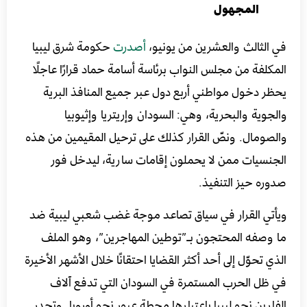
المجهول
في الثالث والعشرين من يونيو،
أصدرت
حكومة شرق ليبيا
المكلفة من مجلس النواب برئاسة أسامة حماد قرارًا عاجلًا
يحظر دخول مواطني أربع دول عبر جميع المنافذ البرية
والجوية والبحرية، وهي: السودان وإريتريا وإثيوبيا
والصومال. ونصّ القرار كذلك على ترحيل المقيمين من هذه
الجنسيات ممن لا يحملون إقامات سارية، ليدخل فور
صدوره حيز التنفيذ.
ويأتي القرار في سياق تصاعد موجة غضب شعبي ليبية ضد
ما وصفه المحتجون بـ”توطين المهاجرين”، وهو الملف
الذي تحوّل إلى أحد أكثر القضايا احتقانًا خلال الأشهر الأخيرة
في ظل الحرب المستمرة في السودان التي تدفع آلاف
الفارين نحو ليبيا باعتبارها محطة عبور نحو أوروبا. وتجدر