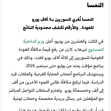
النمسا
النمسا تُغري السوريين بـ3 آلاف يورو
للعودة.. والأرقام تكشف محدودية النتائج
في الثالث والعشرين من يونيو، أعلن
وزير الداخلية
النمساوي
غيرهارد كارنر عن رفع قيمة مكافأة العودة
الطوعية للسوريين إلى ثلاثة آلاف يورو للفرد، وذلك في
برنامج مؤقت يمتد من يوليو حتى سبتمبر 2026.
ويستهدف البرنامج أصحاب الحماية الفرعية والملفات قيد
الدراسة، فيما ترتفع مكافأة طالبي اللجوء الآخرين من ألف
إلى ألف وخمسمائة يورو. وتعتزم السلطات التواصل المباشر
مع المؤهلين عبر رسائل بريدية مخصصة وحملات توعية.
غير أن السياق يطرح تساؤلات جدية حول جدوى هذا