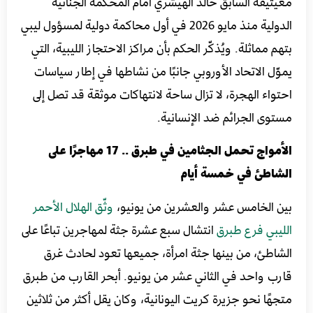
معيتيقة السابق خالد الهيشري أمام المحكمة الجنائية
الدولية منذ مايو 2026 في أول محاكمة دولية لمسؤول ليبي
بتهم مماثلة. ويُذكّر الحكم بأن مراكز الاحتجاز الليبية، التي
يموّل الاتحاد الأوروبي جانبًا من نشاطها في إطار سياسات
احتواء الهجرة، لا تزال ساحة لانتهاكات موثقة قد تصل إلى
مستوى الجرائم ضد الإنسانية.
الأمواج تحمل الجثامين في طبرق .. 17 مهاجرًا على
الشاطئ في خمسة أيام
بين الخامس عشر والعشرين من يونيو،
وثّق الهلال الأحمر
الليبي فرع طبرق
انتشال سبع عشرة جثة لمهاجرين تباعًا على
الشاطئ، من بينها جثة امرأة، جميعها تعود لحادث غرق
قارب واحد في الثاني عشر من يونيو. أبحر القارب من طبرق
متجهًا نحو جزيرة كريت اليونانية، وكان يقل أكثر من ثلاثين