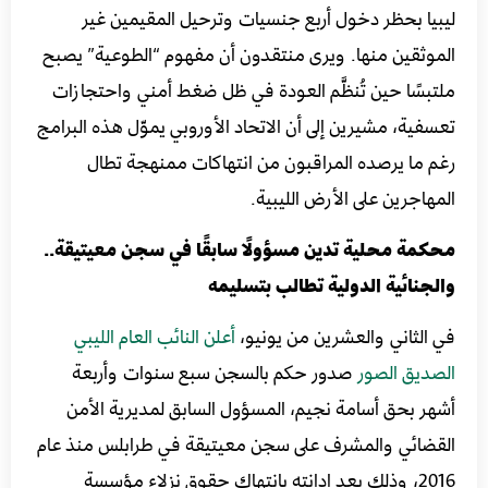
ليبيا بحظر دخول أربع جنسيات وترحيل المقيمين غير
الموثقين منها. ويرى منتقدون أن مفهوم “الطوعية” يصبح
ملتبسًا حين تُنظَّم العودة في ظل ضغط أمني واحتجازات
تعسفية، مشيرين إلى أن الاتحاد الأوروبي يموّل هذه البرامج
رغم ما يرصده المراقبون من انتهاكات ممنهجة تطال
المهاجرين على الأرض الليبية.
محكمة محلية تدين مسؤولًا سابقًا في سجن معيتيقة..
والجنائية الدولية تطالب بتسليمه
في الثاني والعشرين من يونيو،
أعلن النائب العام الليبي
الصديق الصور
صدور حكم بالسجن سبع سنوات وأربعة
أشهر بحق أسامة نجيم، المسؤول السابق لمديرية الأمن
القضائي والمشرف على سجن معيتيقة في طرابلس منذ عام
2016، وذلك بعد إدانته بانتهاك حقوق نزلاء مؤسسة