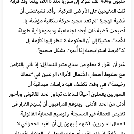
مليون و434 ألف طوعًا إلى سوريا منذ 2016، بينما وُلد قرابة
ثلث المقيمين على الأراضي التركية. وأكد تشيفتشي أن
قضية الهجرة “لم تعد مجرد حركة سكانية مؤقتة، بل
أصبحت قضية ذات أبعاد اجتماعية وديموغرافية طويلة
الأمد”، مشيرًا إلى أن الحكومة لا تنظر إليها كأزمة بل
كـ”فرصة استراتيجية إذا أُديرت بشكل صحيح”.
غير أن القرار لا يخلو من سياق مثير للتساؤل؛ إذ يأتي بالتزامن
مع ضغوط أصحاب الأعمال الأتراك الراغبين في “عمالة
رخيصة”، في وقت تكشف فيه دراسات ميدانية أن
السوريين يعملون أحيانًا لساعات تجاوز الحد القانوني وبأجور
أدنى من الحد الأدنى. ويتوقع المراقبون أن يُسهم القرار في
تقليص العمالة غير المسجلة وتوسيع الحماية القانونية
للعمال السوريين، لكنهم يُنبهون إلى أن القيد الجغرافي لا
يزال قائمًا إذ يلزم القرار أصحابه بالعمل في الولاية المُعينة