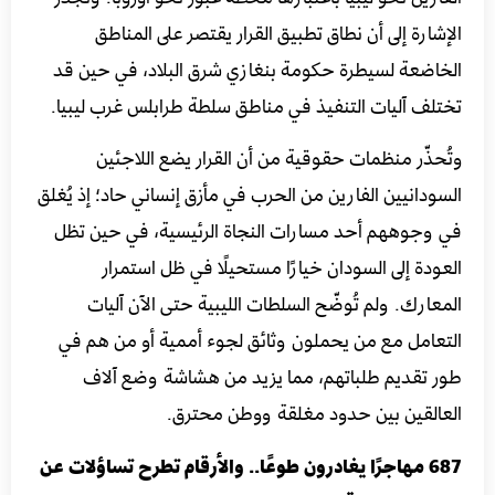
الإشارة إلى أن نطاق تطبيق القرار يقتصر على المناطق
الخاضعة لسيطرة حكومة بنغازي شرق البلاد، في حين قد
تختلف آليات التنفيذ في مناطق سلطة طرابلس غرب ليبيا.
وتُحذّر منظمات حقوقية من أن القرار يضع اللاجئين
السودانيين الفارين من الحرب في مأزق إنساني حاد؛ إذ يُغلق
في وجوههم أحد مسارات النجاة الرئيسية، في حين تظل
العودة إلى السودان خيارًا مستحيلًا في ظل استمرار
المعارك. ولم تُوضّح السلطات الليبية حتى الآن آليات
التعامل مع من يحملون وثائق لجوء أممية أو من هم في
طور تقديم طلباتهم، مما يزيد من هشاشة وضع آلاف
العالقين بين حدود مغلقة ووطن محترق.
687 مهاجرًا يغادرون طوعًا.. والأرقام تطرح تساؤلات عن