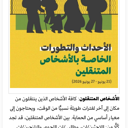
الأشخاص المتنقلون
: كافة الأشخاص الذين ينتقلون من
مكان إلى آخر لفترات طويلة نسبيًّا من الوقت، ويحتاجون إلى
معيار أساسي من الحماية. بين الأشخاص المتنقلين، قد تجد
كُلًّا من: اللاجئين/ات، وطالبي/ات اللجوء، والنازحين/ات