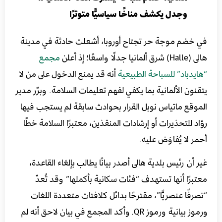
وجدل يكشف مناخًا سياسيًّا متوترًا
في خضم موجة حر تجتاح أوروبا، أشعلت حادثة في مدينة
هالى (Halle) شرق ألمانيا جدلًا واسعًا؛ إذ أعلن
مجمع
“هايدباد” للسباحة الطبيعية
أنه قد يمنع الدخول على من لا
يتقنون الألمانية بما يكفي لفهم تعليمات السلامة. وبرّر مدير
الموقع ماتياس نوبل القرار بحوادث سابقة لم يستجب فيها
روّاد للتحذيرات أو إرشادات المنقذين، معتبرًا السلامة خطًا
أحمر لا يُفاوَض عليه.
غير أن رئيس بلدية هالى أصدر بيانًا يطالب بإلغاء القاعدة،
معتبرًا أنها تستهدف “فئات سكانية بأكملها” وقد تُعدّ
“تصرفًا عنصريًّا”، مقترحًا بدائل كلافتات متعددة اللغات
ورموز بيانية ورموز QR. وأكد المجمع في بيان لاحق أنه لم