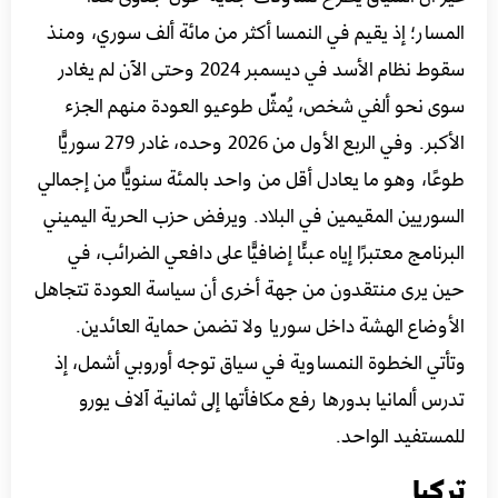
المسار؛ إذ يقيم في النمسا أكثر من مائة ألف سوري، ومنذ
سقوط نظام الأسد في ديسمبر 2024 وحتى الآن لم يغادر
سوى نحو ألفي شخص، يُمثّل طوعيو العودة منهم الجزء
الأكبر. وفي الربع الأول من 2026 وحده، غادر 279 سوريًّا
طوعًا، وهو ما يعادل أقل من واحد بالمئة سنويًّا من إجمالي
السوريين المقيمين في البلاد. ويرفض حزب الحرية اليميني
البرنامج معتبرًا إياه عبئًا إضافيًّا على دافعي الضرائب، في
حين يرى منتقدون من جهة أخرى أن سياسة العودة تتجاهل
الأوضاع الهشة داخل سوريا ولا تضمن حماية العائدين.
وتأتي الخطوة النمساوية في سياق توجه أوروبي أشمل، إذ
تدرس ألمانيا بدورها رفع مكافأتها إلى ثمانية آلاف يورو
للمستفيد الواحد.
تركيا