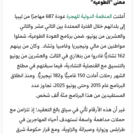
معنى “الطوعية”
أعلنت
المنظمة الدولية للهجرة
عودة 687 مهاجرًا من ليبيا
إلى بلدانهم خلال الفترة الممتدة بين الثاني عشر والثاني
والعشرين من يونيو، ضمن برنامج العودة الطوعية، شملوا
مواطنين من مالي ونيجيريا وغامبيا وتشاد. وكان من بينهم
162 تشاديًّا غادروا من بنغازي في الثالث والعشرين من يونيو
بالتنسيق مع القنصلية التشادية، فيما سبقتهم في مطلع
الشهر رحلات أعادت 150 غامبيًّا و182 نيجيريًّا. ومنذ انطلاق
البرنامج عام 2015 وحتى يونيو 2025، تجاوز عدد
المستفيدين من هذا البرنامج مئة ألف شخص.
غير أن هذه الأرقام تأتي في سياق بالغ التعقيد؛ إذ تتزامن مع
حملات مداهمة واسعة تستهدف أحياء المهاجرين في
طرابلس وزوارة وصبراتة والزاوية، ومع قرار حكومة شرق