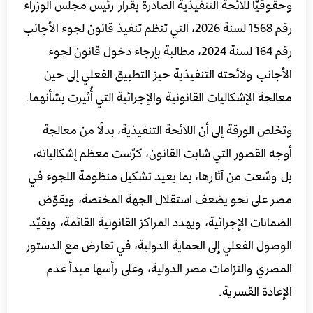
وحقوقيًّا للائحة التنفيذية الصادرة بقرار رئيس مجلس الوزراء
رقم 1568 لسنة 2026، التي تنظم تنفيذ قانون لجوء الأجانب
رقم 164 لسنة 2024، مطالبة بإرجاء دخول قانون لجوء
الأجانب ولائحته التنفيذية حيز التطبيق الفعلي إلى حين
معالجة الإشكاليات القانونية والإجرائية التي أُثيرت بشأنهما.
وتخلص الورقة إلى أن اللائحة التنفيذية، بدلًا من معالجة
أوجه القصور التي شابت القانون، كرّست معظم إشكالياته،
بل وسّعت من آثارها، بما يعيد تشكيل منظومة اللجوء في
مصر على نحو يضعف استقلال الجهة المختصة، ويقوّض
الضمانات الإجرائية، ويهدد المراكز القانونية القائمة، ويقيّد
الوصول الفعلي إلى الحماية الدولية، في تعارض مع الدستور
المصري والتزامات مصر الدولية، وعلى رأسها مبدأ عدم
الإعادة القسرية.