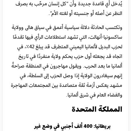
يُدخل أي قاعدة جديدة وأن “كل إنسان مرحّب به بصرف
النظر عن أصله أو جنسيته أو لغته الأم”.
وتكتسب الحادثة دلالة سياسية أعمق في سياق هالى وولاية
ساكسونيا-أنهالت، التي تشهد استطلاعات الرأي فيها تقدمًا
لحزب البديل لألمانيا اليميني المتطرف قد يبلغ 42٪، في
اتجاه قد يجعله أول حزب يحكم ولاية منفردًا في تاريخ
ألمانيا ما بعد الحرب. ويقول مهاجرون في المنطقة صراحةً
إنهم سيغادرون الولاية إذا وصل الحزب إلى السلطة، في
مشهد يعكس أزمة ثقة متصاعدة بين المجتمعات المهاجرة
والفضاء العام في شرق ألمانيا.
المملكة المتحدة
بريطانيا: 400 ألف أجنبي في وضع غير