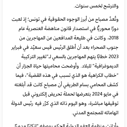
والترشح لخمس سنوات.
وتُعدّ مصباح من أبرز الوجوه الحقوقية في تونس؛ إذ لعبت
دورًا محوريًّا في استصدار قانون مناهضة العنصرية عام
2018، وكانت في طليعة المدافعين عن المهاجرين من
جنوب الصحراء بعد أن أطلق الرئيس قيس سعيّد في فبراير
2023 خطابًا يتهم المهاجرين بالسعي لـ”تغيير التركيبة
الديموغرافية” للبلاد. وأوضحت محاميتها حياة الجزار أن
“خطاب الكراهية هو الذي تسبب في هذه القضية”، فيما
كشف المحامي بسام الطريفي أن مصباح كانت قد أبلغته
في مايو 2024 بتعرضها لحملة تحريض إلكتروني قبل
توقيفها مباشرة، وهو اليوم ذاته الذي كرّر فيه رئيس الدولة
اتهاماته للمجتمع المدني.
وأدانت منظمة العفو الدولية الحكم بوصفه “إنكارًا مدمرًا