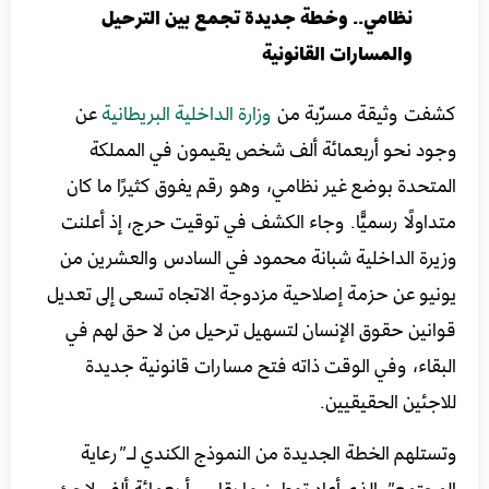
نظامي.. وخطة جديدة تجمع بين الترحيل
والمسارات القانونية
كشفت وثيقة مسرّبة من
وزارة الداخلية البريطانية
عن
وجود نحو أربعمائة ألف شخص يقيمون في المملكة
المتحدة بوضع غير نظامي، وهو رقم يفوق كثيرًا ما كان
متداولًا رسميًّا. وجاء الكشف في توقيت حرج، إذ أعلنت
وزيرة الداخلية شبانة محمود في السادس والعشرين من
يونيو عن حزمة إصلاحية مزدوجة الاتجاه تسعى إلى تعديل
قوانين حقوق الإنسان لتسهيل ترحيل من لا حق لهم في
البقاء، وفي الوقت ذاته فتح مسارات قانونية جديدة
للاجئين الحقيقيين.
وتستلهم الخطة الجديدة من النموذج الكندي لـ”رعاية
المجتمع”، الذي أعاد توطين ما يقارب أربعمائة ألف لاجئ