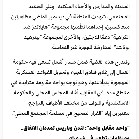
المدينة والمدارس والأحياء السكنية. وعلى الصعيد
المجتمعي، شهدت المنطقة في ديسمبر الماضي مظاهرتين
متعاكستين، إحداهما نظّمتها مجموعة “هايلاندز ضد
الكراهية” دعمًا للاجئين، والأخرى لمجموعة “بيترهيد
يونايتد” المعارضة للهجرة غير النظامية.
وتندرج هذه القضية ضمن مسار أشمل تسعى فيه حكومة
العمال إلى إغلاق فنادق اللجوء وتحويل القواعد العسكرية
المهجورة بديلًا عنها، وهو توجه يواجه مقاومة متزايدة في
مناطق عدة. في المقابل، أشاد المجلس المحلي والحكومة
الاسكتلندية والنواب من مختلف الأطياف بالتراجع،
معتبرين إياه “القرار الصحيح في مصلحة المجتمع المحلي”.
“واحد مقابل واحد”: لندن وباريس تمددان الاتفاق..
ومنظمات تطعن في شرعيته