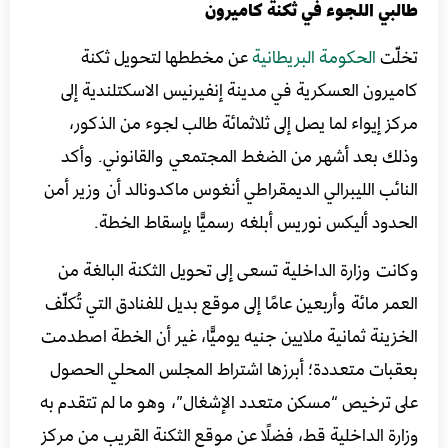
طالبي اللجوء في ثكنة كاميرون
تخلّت
الحكومة البريطانية
عن مخططها لتحويل ثكنة
كاميرون العسكرية في مدينة إنفيرنيس الاسكتلندية إلى
مركز إيواء لما يصل إلى ثلاثمائة طالب لجوء من الذكور،
وذلك بعد أشهر من الضغط المجتمعي والقانوني. وأكد
النائب الليبرالي الديمقراطي أنغوس ماكدونالد أن وزير أمن
الحدود أليكس نوريس أبلغه رسميًّا بإسقاط الخطة.
وكانت وزارة الداخلية تسعى إلى تحويل الثكنة البالغة من
العمر مائة وأربعين عامًا إلى موقع بديل للفنادق التي تُكلّف
الخزينة ثمانية ملايين جنيه يوميًّا، غير أن الخطة اصطدمت
بعقبات متعددة؛ أبرزها اشتراط المجلس المحلي الحصول
على ترخيص “مسكن متعدد الإشغال”، وهو ما لم تتقدم به
وزارة الداخلية قط، فضلًا عن موقع الثكنة القريب من مركز