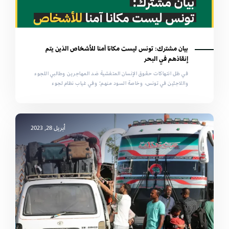
بيان مشترك: تونس ليست مكانا آمنا للأشخاص الذين يتم
إنقاذهم في البحر
في ظل انتهاكات حقوق الإنسان المتفشية ضد المهاجرين وطالبي اللجوء
واللاجئين في تونس، وخاصة السود منهم؛ وفي غياب نظام لجوء
أبريل 28, 2023