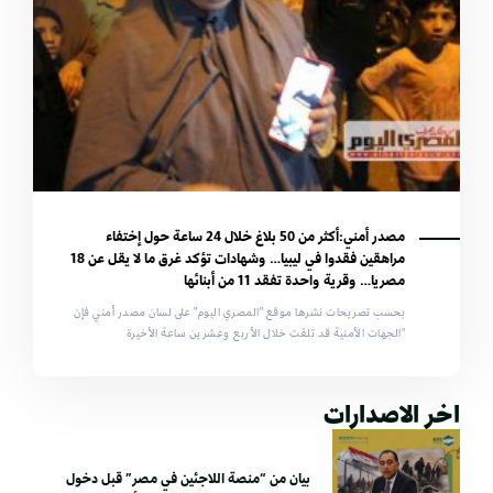
مصدر أمني:أكثر من 50 بلاغ خلال 24 ساعة حول إختفاء
مراهقين فقدوا في ليبيا… وشهادات تؤكد غرق ما لا يقل عن 18
مصريا… وقرية واحدة تفقد 11 من أبنائها
بحسب تصريحات نشرها موقع "المصري اليوم" على لسان مصدر أمني فإن
"الجهات الأمنية قد تلقت خلال الأربع وعشرين ساعة الأخيرة
اخر الاصدارات
بيان من “منصة اللاجئين في مصر” قبل دخول