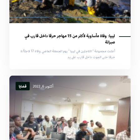
ليبيا: وفاة مأساوية لأكثر من 15 مهاجر حرقا داخل قارب في
صبراتة
أعلنت مجموعة " اللاجئين في ليبيا " يوم الجمعة الماضي وفاة 17 لاجئاً/ة
حرقا حتى الموت داخل ‎قارب على يد
أكتوبر 6, 2022
قضايا