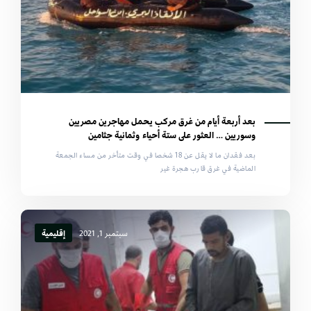
بعد أربعة أيام من غرق مركب يحمل مهاجرين مصريين
وسوريين … العثور على ستة أحياء وثمانية جثامين
بعد فقدان ما لا يقل عن 18 شخصا في وقت متأخر من مساء الجمعة
الماضية في غرق قارب هجرة غير
سبتمبر 1, 2021
إقليمية