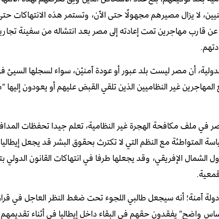
 لا يزال مصيرهم مجهولًا حتى الآن، وتستمر هذه الانتهاكات حتى 
ًا عن قارب مهاجرين تمت إعادته إلى مصر بعد انتشاله من سفينة تجار
دتهم.
لدولية، أن مصر ليست بلد عبور أو عودة آمنيْن، سواء لسجلها السيئ 
لمهاجرين غير النظاميين الذين تلقي القبض عليهم أو يعودون إليها “ط
 مصر في ملف مكافحة الهجرة غير النظامية، تعلم جيدا تحفظات المدا
ة المتواطئة مع النظم التي لا تكترث بحقوق البشر قد يجعل إيطاليا
 الشمال الإفريقي، وقد يجعلها طرفا في انتهاكات القانون الدولي بت
معية.
ر دولة آمنة؛ أنه سيجعل طالبي اللجوء تحت ضغط النظر العاجل في قرار
م بأنها “بلا أساس واضح” يفقدون حقهم في البقاء داخل إيطاليا في أثناء تقديمه