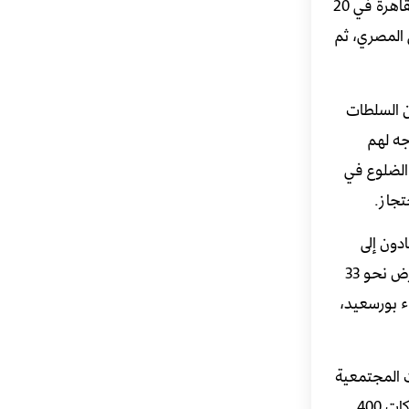
على الأوراق الثبوتية واستقر وضعه قرر العودة إلى مصر لزيارة عائلته، حيث ألقت السلطات المصرية القبض عليه فور وصوله إلى مطار القاهرة في 20
 الوطني المصري، ثم
 السلطات
جه لهم
 الضلوع في
تجاز.
دون إلى
مصر للمعاملة القاسية من ضباط الجيش المسؤولين بقوات حرس الحدود كما يتعرضون للاختفاء القسري، في سبتمبر/ أيلول 2022 تعرض نحو 33
ء بورسعيد،
المجتمعية
قامت السلطات المصرية بإخفاء جميع ركاب قارب هجرة غير نظامية بعد توقيفهم، بلغ عدد الأشخاص الذين وُثِّق تعرضهم لهذه الانتهاكات 400