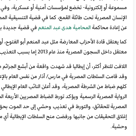
مسموعة أو إلكترونية- تخضع لمؤسسات أمنية أو عسكرية، وفي ح
الإنسان المصرية تحت طائلة القمع، كما في قضية التنسيقية الم
عن إعادة محاكمة
المحامية هدى عبد المنعم
في قضية جديدة بعد
معتقل داخل السجون المصرية منذ عام 2013 إما بسبب التعذيب أو الإهمال الطبي المتعمد، بحسب
وقد قامت السلطات المصرية في مارس/ آذار من نفس العام بالإ
كلهم ضباط من الشرطة المصرية، وقد أعلن النائب العام الإيطال
الرواية المصرية الرسمية ويؤكد تورط الضباط المصريين الأربعة 
المصرية للحقائق، والتورط في تعذيب وحشي إلى حد الموت بحق 
إغلاق التحقيقات من جانبها ورفضت منح السلطات الإيطالية أي 
وحشية.