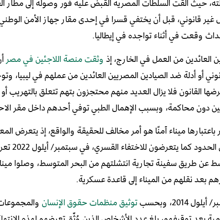
اني 2021، واحتجزته في المطار لمدة 11 يومًا بشكل غير قانوني، قبل أن يختفي قسرا في إحدى مقار جهاز الأمن
داث وقعت في أثناء تواجده في إيطاليا.
 العائدين من العمل في الخارج، إذ
وثقت منصة اللاجئين في مصر
أن
ي أو أدلة ضد الصيادين المصريين العائدين من عملهم في ليبيا، وتو
ضها القانون فلا يزال العديد منهم محتجزون بتهم تتعلق بالتهريب أو
امين دون محاكمة، وبسبب الإهمال الطبي توفي أحدهم داخل مقر الاح
باعتبارها ميناء آمنًا هو أمر مخالف للحقيقة والواقع، إذ يتعرض المعا
وسط عن طريق سفينة تجارية انتشلتهم من البحر المتوسط، وصلوا مينا
 بعد نقلهم من الميناء إلى قاعدة عسكرية.
توثيق منظمات حقوق الإنسان
والمجموعات 