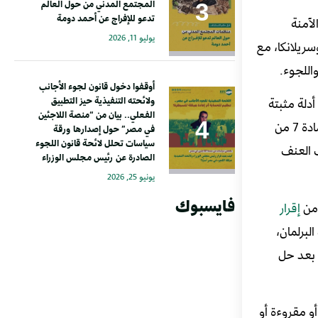
المجتمع المدني من حول العالم
تدعو للإفراج عن أحمد دومة
 الآمنة
يوليو 11, 2026
صر، وبيرو، وسريلانكا، مع
اللجوء.
أوقفوا دخول قانون لجوء الأجانب
ولائحته التنفيذية حيز التطبيق
أدلة مثبتة
الفعلي.. بيان من “منصة اللاجئين
تتعلق بنظامها القانوني، وتطبيق القانون في ظل نظام ديمقراطي، والوضع السياسي العام، وبأنه لا توجد أعمال اضطهاد، وذلك وفقًا للمادة 7 من
في مصر” حول إصدارها ورقة
سياسات تحلل لائحة قانون اللجوء
ب العنف
الصادرة عن رئيس مجلس الوزراء
يونيو 25, 2026
فايسبوك
 من
إقرار
ت رئاسية عقب يوليو/ تموز 2013 في غياب البرلمان،
ن بعد حل
و مقروءة أو