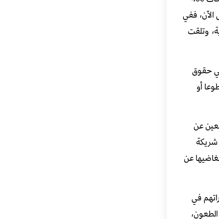
الآن، ففي
ية، وتلقت
في حقوق
وعا أو
فعين عن
 شريكة
غاضيها عن
اتهم في
م الطعون،