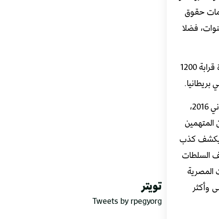
ظمات حقوق
نوات، فضلا
كما يعتقل قادة الأحزاب المعارضة مثل عبد المنعم أبو الفتوح، أو منافسيه في الانتخابات الرئاسية مثل أحمد الطنطاوي، فضلا عن وفاة قرابة 1200
 بريطانيا.
اللافت للنظر أكثر، أن إيطاليا قد شهدت واقعة من أبشع الجرائم ضد الإنسانية بحق الشاب الإيطالي”جوليو ريجيني” في يناير/ كانون الثاني 2016،
 المتهمين
ي يكشف كذب
يف السلطات
 المصرية
تويتر
ى وأكثر
Tweets by rpegyorg