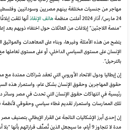
مهاجر من جنسيات مختلفة بينهم مصريين وسودانيين وفلسطينيين،
24 مارس/ آذار 2024 أعلنت منظمة
هاتف الإنقاذ
أنها تلقت إبلاغ
“منصة اللاجئين” إبلاغات من العائلات حول اختفاء ذويهم بعد إعا
يتضح من هذه الأمثلة وغيرها، وبناء على المعاهدات والمواثيق ا
الإنسان على مستوى السياسي الداخلي، أو على مستوى تعاملها مع ا
بالترحيل”.
إن إيطاليا ودول الاتحاد الأوروبي التي تعقد شراكات ممتدة مع
حقوق المهاجرين وحقوق الإنسان بشكل عام، واستمرار هذه السياس
رئيسية في انتهاكات حقوق الإنسان التي تحدث في مصر وسائر دول
تلك الممارسات واستمرار تقديم غطاء سياسي وحقوقي لأنظمة ق
إن إحدى أبرز الإشكاليات الناتجة عن القرار الإيطالي بتصنيف مص
مدة لا تتجاوز 9 أيام، ما سيجعل الذين تُصنَّف قراراته