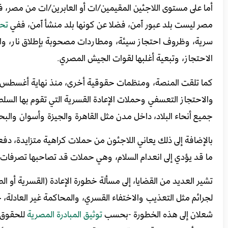
أما على مستوى اللاجئين المقيمين/ات أو العابرين/ات من مصر، ف
مصر ليست بلد عبور آمن، فضلا عن كونها بلد منشأ آمن، ففي
تح
سرية، وظروف احتجاز سيئة، ومطاردات مصحوبة بإطلاق نار، واعتق
الاحتجاز، وتبعية أغلبها لقوات الجيش المصري.
كما تلقت المنصة، ومنظمات حقوقية أخرى، منذ نهاية أغسطس/ آب 
والاحتجاز التعسفي وحملات الإعادة القسرية التي تقوم بها الس
جميع أنحاء البلاد، داخل مدن مثل القاهرة والجيزة وأسوان والب
بالإضافة إلى ذلك يعاني اللاجئون من حملات كراهية متزايدة، دف
ما قد يؤدي إلى انعدام السلام، وهي حملات قد تصاحبها تصرفات
تشير العديد من القضايا، إلى مسألة خطورة الإعادة (القسرية أو ا
لجرائم مثل التعذيب والاختفاء القسري، والمحاكمة غير العادل
شعلان إلى هذه الخطورة -بحسب
توثيق المبادرة المصرية