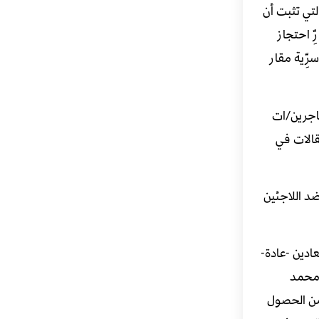
لتي تثبت أن
ِ احتجاز
ِّية مقار
اجرين/ات
قالات في
د اللاجئين
ادين -عادة-
 محمد
ام 2014، وعندما تمكن من الحصول