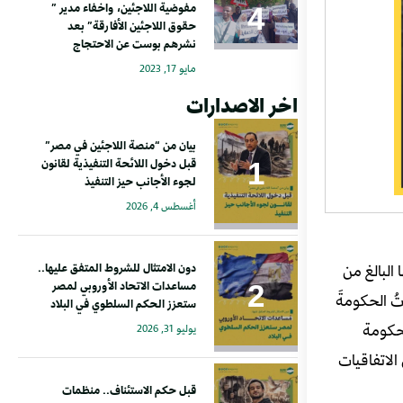
مفوضية اللاجئين، واخفاء مدير ”
حقوق اللاجئين الأفارقة” بعد
نشرهم بوست عن الاحتجاج
مايو 17, 2023
اخر الاصدارات
بيان من “منصة اللاجئين في مصر”
قبل دخول اللائحة التنفيذية لقانون
لجوء الأجانب حيز التنفيذ
أغسطس 4, 2026
البالغ من
دون الامتثال للشروط المتفق عليها..
مساعدات الاتحاد الأوروبي لمصر
عي رقم 25/2008، الفقرة 2-bis. وحثت المنظماتُ الحكومةَ
ستعزز الحكم السلطوي في البلاد
لحكومة
يوليو 31, 2026
الاتفاقيات
قبل حكم الاستئناف.. منظمات