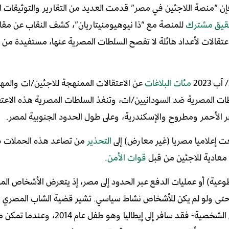
إن “منصة اللاجئين في مصر” قدمت العديد من التقارير والتوثيقات ا
قيق مشترك
للمنصة مع “ذا نيوهيومنيتاريان”، كشف النقاب عن مقارّ
الات لأعداد هائلة لا تفصح السلطات المصرية عنها، مستفيدة من سر
2023
مئات البلاغات
عن الاعتقالات الممنهجة للاجئين/ات والمه
لطات المصرية ضد السودانيين/ات، وتنفذ السلطات المصرية هذه الاعت
حر الأحمر ومطروح والإسكندرية، وعلى طول الحدود الجنوبية لمصر.
عت إعلاميا مصريا (غير معارض) إلى
التحذير
من تصاعد هذه الحملات ض
 معادية للاجئين من قبل
قوات الأمن
.
لطوعية) أو عمليات الدفع عبر الحدود إلى مصر، إذ يتعرض الأشخاص المع
ة، حتى ولو لم يكن للأشخاص نشاط سياسي. تشير قضية الشاب المصري
للحقوق الشخصية- فقد سافر إلى إيطاليا وهو طفل ع