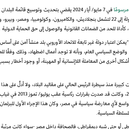
مرسومًا
في 7 مايو/ أيار 2024 يقضي بتحديث وتوسيع قائمة البلدان
للمتقدمين للحصول على الحماية الدولية، فزادت القائمة من 16 دولة إلى 22 لتشمل بنجلاديش، والكاميرون، وكولومبيا، وم
كأداة للحد من الضمانات القانونية والوصول إلى حق الحماية الدولية و
“يمكن اعتبار دولة غير تابعة للاتحاد الأوروبي بلد منشأ آمن على أساس 
أشكال أخرى من المعاملة اللاإنسانية أو المهينة، أو وجود أخطار بسب
 كبيرة منذ سيطرة الرئيس الحالي على مقاليد البلاد، ولا أدلَّ على هذا
في أسبوعين فقط مطلع عام 2016، وكانت قد صدرت بقرارا
مع واسع لأي معارضة سياسية في مصر، وكان هذا الإجراء الأول للبرلما
للسلطة السياسية.
طي أو حتى شبه ديمقراطي، فالصحافة داخل مصر -سواء كانت مرئية أ