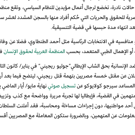
الات نادرة، تخضع لرجال أعمال مؤيدين للنظام السياسي، وتقع من
صرية للحقوق والحريات التي حُكم أفراد منها بالسجن المشدد لعشر س
 انتهاء مدة حبسها في قضية التنسيقية.
المنظمة العربية لحقوق الإنسان
في
علان عن مقتل خمسة مصريين بتهمة قتل ريجيني، ليتضح فيما بعد أن
ي المساعد سيرجو كولايوكو عن
تسجيل صوتي
نهاية مايو/ أيار الماض
المتهمين في القضية، فإيطاليا لها تجربة مريرة وواضحة مع كذب وتزي
أحد مواطنيها، دون إجراءات مساءلة ومحاسبة، فقد أعلنت السلطات
معلومات عن المتهمين، وبالضرورة ستكون المعاملة مع المصريين أقس