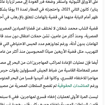
يناير/ كانون الث
ظهر أمام النيابة متهما في قضية باتهامات تتعلق بالإرهاب في أح
قضية الشاب محمد شعلان لا تختلف عن قضايا الصيادين المصريين
المصرية، ومنذ أكثر من عامين، تشن حملات اعتقال دون سند قانون
اتهامات بدون أدلة، ورغم تجاوزهم مدد الحبس الاحتياطي التي فر
التهريب، مثل قضية الأربعين صيادًا المحبوسين منذ أكثر من ع
أيضا فإن عمليات الإعادة لمراكب المهاجرين/ات من البحر إلى مصر 
مهاجرا للاختفاء القسري، وكانوا قد أعيدوا قسرا من البحر المت
ورغم
المناشدات الحقوقية
لم تفصح السلطات المصرية عن مصيرهم
ليست المرة الأولى لعمليات إخفاء قسري لمهاجرين، ففي 6 سبتمبر/ أيلول 2014، وبحسب