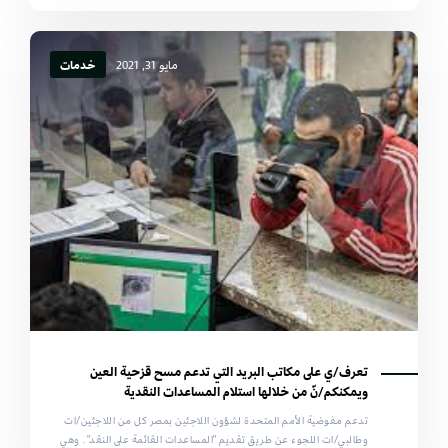
مايو 31, 2021
خدمات
تعرف/ي على مكاتب البريد التي تدعم مسح قزحية العين
ويمكنكم/نّ من خلالها استلام المساعدات النقدية
تدعم مفوضية الأمم المتحدة لشؤون اللاجئين بمصر كل من اللاجئين/ات
وطالبي/ات اللجوء عن طريق تقديم "المساعدات القائمة على النقد". وهي