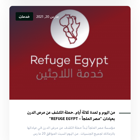
مارس 20, 2021
خدمات
من اليوم و لمدة ثلاثة أيام..حملة الكشف عن مرص الدرن
بعيادات “مصر الملجأ – REFUGE EGYPT”
مؤسسة مصر الملجأ تبدأ حملة الكشف عن مرض الدرن في عياداتها
بالزمالك لجميع الجنسيات. من اليوم السبت الموافق 20 مارس