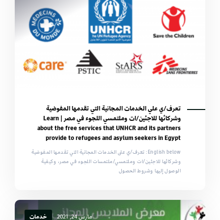
تعرف/ي علي الخدمات المجانية التي تقدمها المفوضية
وشركائها للاجئين/ات وملتمسي اللجوء في مصر | Learn
about the free services that UNHCR and its partners
provide to refugees and asylum seekers in Egypt
English below: تعرف/ي على الخدمات المجانية التي تقدمها المفوضية
وشركائها للاجئين/ات وملتمسي/ملتمسات اللجوء في مصر، وكيفية
الوصول إليها وشروط الحصول
مارس 24, 2021
خدمات