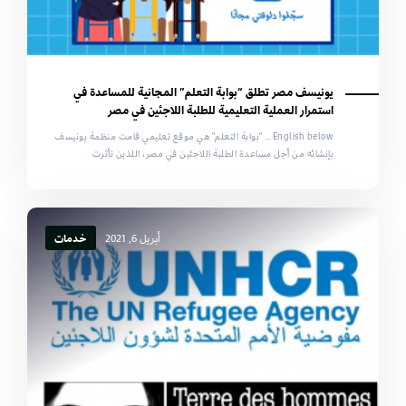
يونيسف مصر تطلق “بوابة التعلم” المجانية للمساعدة في
استمرار العملية التعليمية للطلبة اللاجئين في مصر
English below… "بوابة التعلم" هي موقع تعليمي قامت منظمة يونيسف
بإنشائه من أجل مساعدة الطلبة اللاجئين في مصر، اللذين تأثرت
أبريل 6, 2021
خدمات