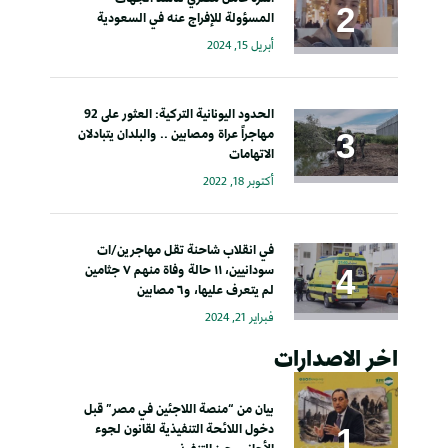
المسؤولة للإفراج عنه في السعودية
أبريل 15, 2024
الحدود اليونانية التركية: العثور على 92
مهاجراً عراة ومصابين .. والبلدان يتبادلان
الاتهامات
أكتوبر 18, 2022
في انقلاب شاحنة تقل مهاجرين/ات
سودانيين، ١١ حالة وفاة منهم ٧ جثامين
لم يتعرف عليها، و٦ مصابين
فبراير 21, 2024
اخر الاصدارات
بيان من “منصة اللاجئين في مصر” قبل
دخول اللائحة التنفيذية لقانون لجوء