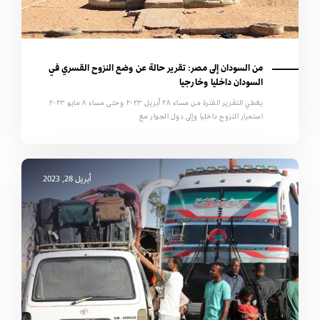
من السودان إلى مصر: تقرير حالة عن وضع النزوح القسري في
السودان داخليا وخارجيا
يغطي التقرير الفترة من مساء ٢٨ أبريل ٢٠٢٣ وحتى مساء ٨ مايو ٢٠٢٣
استمرار النزوح داخليا وإلى دول الجوار مع
أبريل 28, 2023