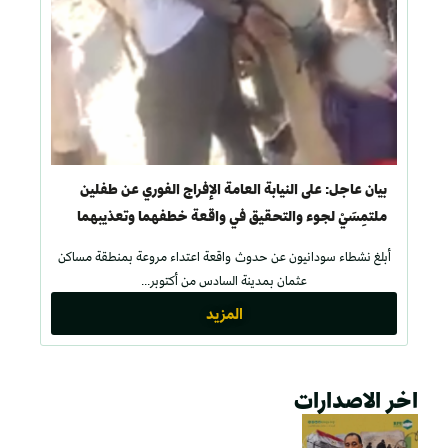
بيان عاجل: على النيابة العامة الإفراج الفوري عن طفلين
ملتمِسَيْ لجوء والتحقيق في واقعة خطفهما وتعذيبهما
بمدينة السادس من أكتوبر
أبلغ نشطاء سودانيون عن حدوث واقعة اعتداء مروعة بمنطقة مساكن
عثمان بمدينة السادس من أكتوبر...
المزيد
اخر الاصدارات