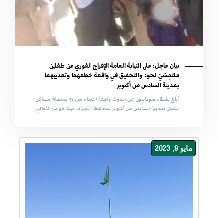
بيان عاجل: على النيابة العامة الإفراج الفوري عن طفلين
ملتمِسَيْ لجوء والتحقيق في واقعة خطفهما وتعذيبهما
بمدينة السادس من أكتوبر
أبلغ نشطاء سودانيون عن حدوث واقعة اعتداء مروعة بمنطقة مساكن
عثمان بمدينة السادس من أكتوبر بمحافظة الجيزة، حيث فوجئ الأهالي
مايو 9, 2023