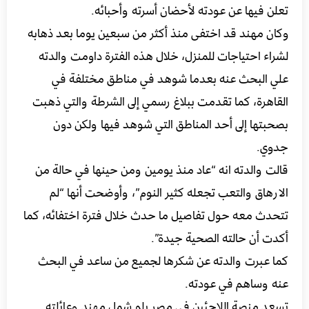
تعلن فيها عن عودته لأحضان أسرته وأحبائه.
وكان مهند قد اختفى منذ أكثر من سبعين يوما بعد ذهابه
لشراء احتياجات للمنزل، خلال هذه الفترة داومت والدته
علي البحث عنه بعدما شوهد في مناطق مختلفة في
القاهرة، كما تقدمت ببلاغ رسمي إلى الشرطة والتي ذهبت
بصحبتها إلى أحد المناطق التي شوهد فيها ولكن دون
جدوي.
قالت والدته انه “عاد منذ يومين ومن حينها في حالة من
الارهاق والتعب تجعله كثير النوم”، وأوضحت أنها “لم
تتحدث معه حول تفاصيل ما حدث خلال فترة اختفائه، كما
أكدت أن حالته الصحية جيدة”.
كما عبرت والدته عن شكرها لجميع من ساعد في البحث
عنه وساهم في عودته.
تسعد منصة اللاجئين في مصر بلم شمل مهند وعائلته