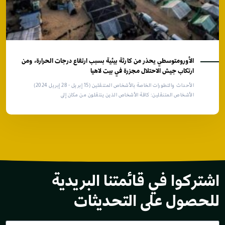
الأورومتوسطي يحذر من كارثة بيئية بسبب ارتفاع درجات الحرارة، ومن
ارتكاب جيش الاحتلال مجزرة في بيت لاهيا
الأحداث والتطورات الخاصة بالأشخاص المتنقلين (15 إبريل - 28 إبريل 2024)
الأشخاص المتنقلين: كافة الأشخاص الذين ينتقلون من مكان إلى
اشتركوا في قائمتنا البريدية
للحصول على التحديثات