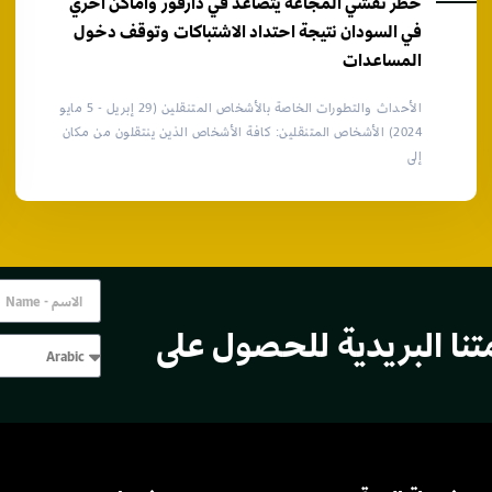
خطر تفشي المجاعة يتصاعد في دارفور وأماكن أخري
في السودان نتيجة احتداد الاشتباكات وتوقف دخول
المساعدات
الأحداث والتطورات الخاصة بالأشخاص المتنقلين (29 إبريل - 5 مايو
2024) الأشخاص المتنقلين: كافة الأشخاص الذين ينتقلون من مكان
إلى
تنا البريدية للحصول على