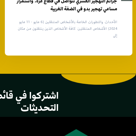
جرائم التهجير القسري تتواصل في قطاع غزة، واستمرار
مساعي تهجير بدو في الضفة الغربية
الأحداث والتطورات الخاصة بالأشخاص المتنقلين (6 مايو - 11 مايو
2024) الأشخاص المتنقلين: كافة الأشخاص الذين ينتقلون من مكان
إلى
اشتركوا في قائم
التحديثات