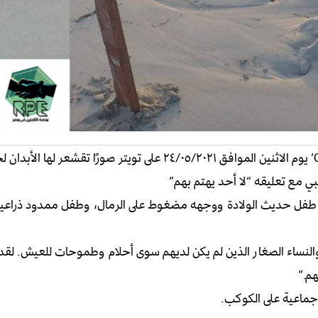
نشر أوسكار كامبس مؤسس المنظمة غير الحكومية ‘Open Arms’ يوم الاثنين الموافق ٢٤/٠٥/٢٠٢١ على تويتر صورًا
يبي مع تعليقه “لا أحد يهتم بهم”
: طفل حديث الولادة ووجهه مضغوط على الرمال، وطفل ممدود ذراعيه،
نساء الصغار الذين لم يكن لديهم سوى أحلام وطموحات للعيش. لقد 
 جماعية على الكوكب.