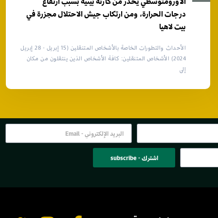
الأورومتوسطي يحذر من كارثة بيئية بسبب ارتفاع
درجات الحرارة، ومن ارتكاب جيش الاحتلال مجزرة في
بيت لاهيا
الأحداث والتطورات الخاصة بالأشخاص المتنقلين (15 إبريل - 28 إبريل
2024) الأشخاص المتنقلين: كافة الأشخاص الذين ينتقلون من مكان
إلى
اشترك - subscribe