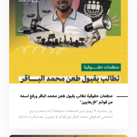
يونيو 11, 2026
منظمات حقوقية تطالب بقبول طعن محمد الباقر ورفع اسمه
من قوائم “الإرهابيين”
بيان مشترك 11 يونيو تدين المنظمات الموقعة أدناه استمرار إدراج
المحامي الحقوقي محمد الباقر على قوائم الإرهابيين، بعدما قررت الدائرة