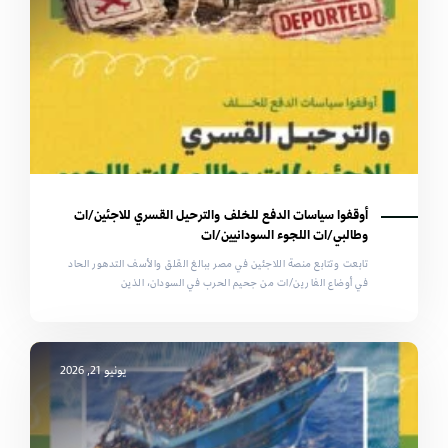
أوقفوا سياسات الدفع للخلف والترحيل القسري للاجئين/ات
وطالبي/ات اللجوء السودانيين/ات
تابعت وتتابع منصة اللاجئين في مصر ببالغ القلق والأسف التدهور الحاد
في أوضاع الفارين/ات من جحيم الحرب في السودان، الذين
يونيو 21, 2026