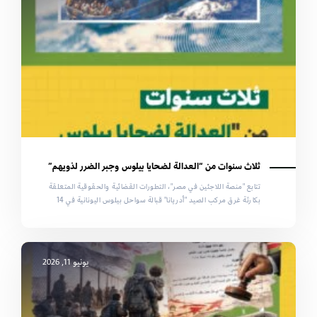
ثلاث سنوات من “العدالة لضحايا بيلوس وجبر الضرر لذويهم”
تتابع "منصة اللاجئين في مصر"، التطورات القضائية والحقوقية المتعلقة
بكارثة غرق مركب الصيد "أدريانا" قبالة سواحل بيلوس اليونانية في 14
يونيو 11, 2026