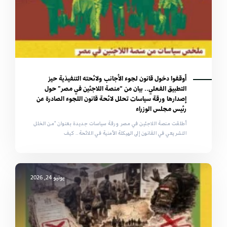
أوقفوا دخول قانون لجوء الأجانب ولائحته التنفيذية حيز
التطبيق الفعلي.. بيان من “منصة اللاجئين في مصر” حول
إصدارها ورقة سياسات تحلل لائحة قانون اللجوء الصادرة عن
رئيس مجلس الوزراء
أطلقت منصة اللاجئين في مصر ورقة سياسات جديدة بعنوان "من الخلل
التشريعي في القانون إلى الهيكلة الأمنية في اللائحة.. كيف
يونيو 24, 2026