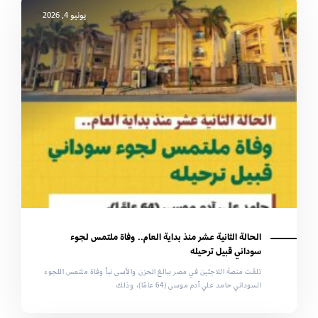
يونيو 4, 2026
الحالة الثانية عشر منذ بداية العام.. وفاة ملتمس لجوء
سوداني قبيل ترحيله
تلقت منصة اللاجئين في مصر ببالغ الحزن والأسى نبأ وفاة ملتمس اللجوء
السوداني حامد علي آدم موسى (64 عامًا)، وذلك