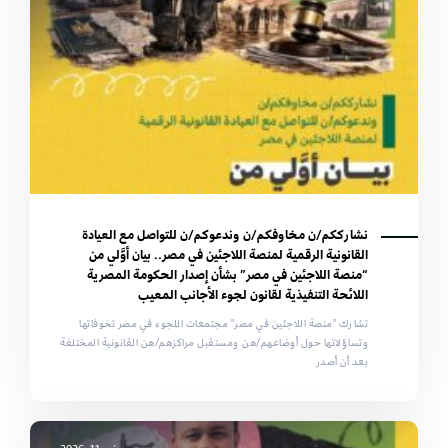
نشارككم/ن مخاوفكم/ن وندعوكم/ن للتواصل مع العيادة
القانونية الرقمية لمنصة اللاجئين في مصر.. بيان أوَّلي من
“منصة اللاجئين في مصر” بشأن إصدار الحكومة المصرية
اللائحة التنفيذية لقانون لجوء الأجانب المعيب
تشارك "منصة اللاجئين في مصر" مجتمعات اللجوء في مصر تخوفاتها
وتساؤلاتها حول أوضاعهم/هن ومستقبل مراكزهم/هن القانونية المختلفة
بعد أن أصدر