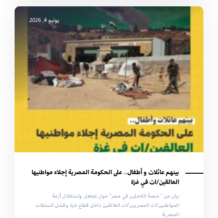
يونيو 4, 2026
بينهم عائلات و أطفال.. على الحكومة المصرية إجلاء مواطنيها
العالقين/ات في غزة
بيان من " منصة اللاجئين في مصر" حول تجاهل واستغلال أزمة
المواطنين/ات المصريين/ات العالقين داخل قطاع غزة وفشل السلطات
المصرية