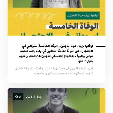
أوقفوا نزيف حياة اللاجئين.. الوفاة الخامسة لسوداني في
الاحتجاز.. على النيابة العامة التحقيق في وفاة راشد محمد
عباس وظروف الاحتجاز التعسفي للاجئين/ات المفرج عنهم
بقرارات منها
تعرب "منصّة اللاجئين في مصر" عن بالغ الأسى والغضب إزاء وفاة ملتمس
اللجوء السوداني/ راشد محمد عباس، التي وقعت عقب
أبريل 3, 2026
عامة