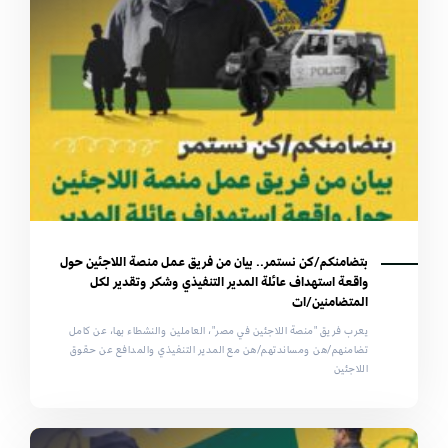
بتضامنكم/كن نستمر.. بيان من فريق عمل منصة اللاجئين حول
واقعة استهداف عائلة المدير التنفيذي وشكر وتقدير لكل
المتضامنين/ات
يعرب فريق "منصة اللاجئين في مصر"، العاملين والنشطاء بها، عن كامل
تضامنهم/هن ومساندتهم/هن مع المدير التنفيذي والمدافع عن حقوق
اللاجئين