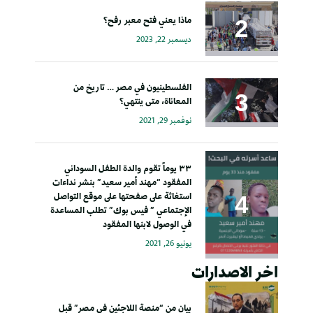
ماذا يعني فتح معبر رفح؟
ديسمبر 22, 2023
الفلسطينيون في مصر … تاريخ من
المعاناة، متى ينتهي؟
نوفمبر 29, 2021
٣٣ يوماً تقوم والدة الطفل السوداني
المفقود “مهند أمير سعيد” بنشر نداءات
استغاثة على صفحتها على موقع التواصل
الإجتماعي ” فيس بوك” تطلب المساعدة
في الوصول لابنها المفقود
يونيو 26, 2021
اخر الاصدارات
بيان من “منصة اللاجئين في مصر” قبل