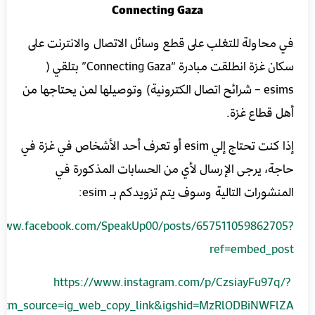
Connecting Gaza
في محاولة للتغلب على قطع وسائل الاتصال والانترنت على
سكان غزة انطلقت مبادرة “Connecting Gaza” بتلقي (
esims – شرائح اتصال الكترونية) وتوصيلها لمن يحتاجها من
أهل قطاع غزة.
إذا كنت تحتاج إلي esim أو تعرف أحد الأشخاص في غزة في
حاجة، يرجى الإرسال لأي من الحسابات المذكورة في
المنشورات التالية وسوف يتم تزويدكم بـ esim:
/www.facebook.com/SpeakUp00/posts/657511059862705?
ref=embed_post
https://www.instagram.com/p/CzsiayFu97q/?
utm_source=ig_web_copy_link&igshid=MzRlODBiNWFlZA==