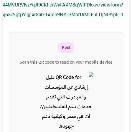
10Ff44MVURVIvzYqJl9CKhlxWyFAXM8qWIPDkxw/viewform?
xj6Xc5gtjYegjlxr8aIxlGqen9NYL3MotDiMcFuLTljN0&pli=1
Post
Scan this QR code to read on your mobile device