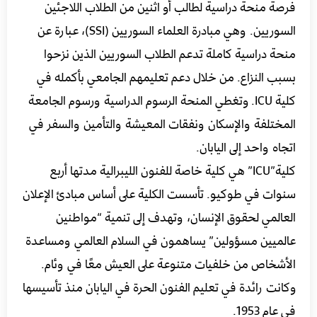
فرصة منحة دراسية لطالب أو اثنين من الطلاب اللاجئين
السوريين. وهي مبادرة العلماء السوريين (SSI)، عبارة عن
منحة دراسية كاملة تدعم الطلاب السوريين الذين نزحوا
بسبب النزاع. من خلال دعم تعليمهم الجامعي بأكمله في
كلية ICU. وتغطي المنحة الرسوم الدراسية ورسوم الجامعة
المختلفة والإسكان ونفقات المعيشة والتأمين والسفر في
اتجاه واحد إلى اليابان.
كلية”ICU” هي كلية خاصة للفنون الليبرالية مدتها أربع
سنوات في طوكيو. تأسست الكلية على أساس مبادئ الإعلان
العالمي لحقوق الإنسان، وتهدف إلى تنمية “مواطنين
عالميين مسؤولين” يساهمون في السلام العالمي ومساعدة
الأشخاص من خلفيات متنوعة على العيش معًا في وئام.
وكانت رائدة في تعليم الفنون الحرة في اليابان منذ تأسيسها
في عام 1953.