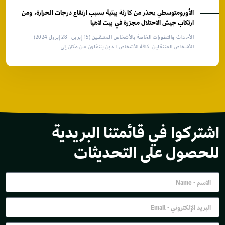
الأورومتوسطي يحذر من كارثة بيئية بسبب ارتفاع درجات الحرارة، ومن
ارتكاب جيش الاحتلال مجزرة في بيت لاهيا
الأحداث والتطورات الخاصة بالأشخاص المتنقلين (15 إبريل - 28 إبريل 2024)
الأشخاص المتنقلين: كافة الأشخاص الذين ينتقلون من مكان إلى
اشتركوا في قائمتنا البريدية
للحصول على التحديثات