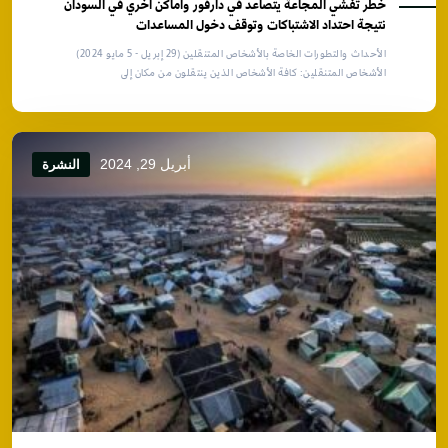
خطر تفشي المجاعة يتصاعد في دارفور وأماكن أخري في السودان
نتيجة احتداد الاشتباكات وتوقف دخول المساعدات
الأحداث والتطورات الخاصة بالأشخاص المتنقلين (29 إبريل - 5 مايو 2024)
الأشخاص المتنقلين: كافة الأشخاص الذين ينتقلون من مكان إلى
أبريل 29, 2024
النشرة