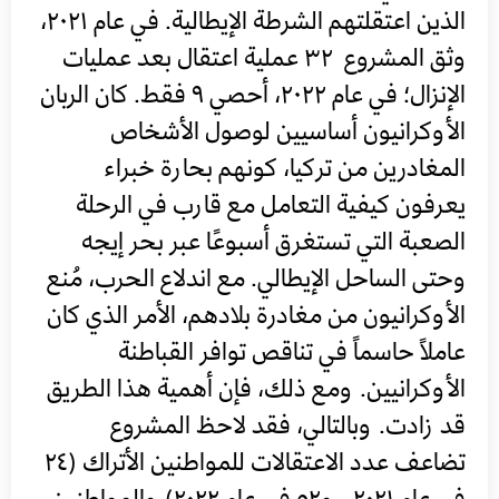
الذين اعتقلتهم الشرطة الإيطالية. في عام ٢٠٢١،
وثق المشروع ٣٢ عملية اعتقال بعد عمليات
الإنزال؛ في عام ٢٠٢٢، أحصي ٩ فقط. كان الربان
الأوكرانيون أساسيين لوصول الأشخاص
المغادرين من تركيا، كونهم بحارة خبراء
يعرفون كيفية التعامل مع قارب في الرحلة
الصعبة التي تستغرق أسبوعًا عبر بحر إيجه
وحتى الساحل الإيطالي. مع اندلاع الحرب، مُنع
الأوكرانيون من مغادرة بلادهم، الأمر الذي كان
عاملاً حاسماً في تناقص توافر القباطنة
الأوكرانيين. ومع ذلك، فإن أهمية هذا الطريق
قد زادت. وبالتالي، فقد لاحظ المشروع
تضاعف عدد الاعتقالات للمواطنين الأتراك (٢٤
في عام ٢٠٢١ ، و٥٢ في عام ٢٠٢٢) والمواطنين