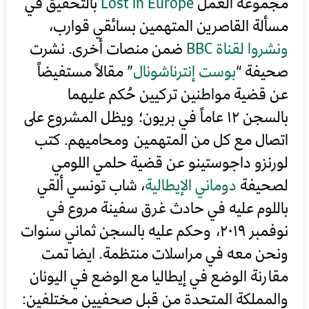
مجموعة العمل
Lost in Europe
بالتحقيق في
مسألة القاصرين المتهمين بسائقي قوارب،
ونشروا لقناة BBC
ضمن منصات أخرى. نشرت
صحيفة “
بوست إنترناشونال
” مقالاً مستفيضاً
عن قضية مواطنين تركيين حُكم عليهما
بالسجن ١٢ عاماً في بريون؛ ويظل المشروع على
اتصال مع كل من المتهمين ومحاميهم. كتب
لورنزو داجوستينو عن قضية حلمي اللومي
لصحيفة
دوماني الإيطالية
، شاب تونسي ألقي
باللوم عليه في حادث غرق سفينة مروع في
نوفمبر ٢٠١٩، وحكم عليه بالسجن ثماني سنوات
ونحن معه في مراسلات منتظمة. ايضا تمت
مقارنة الوضع في إيطاليا مع الوضع في اليونان
والمملكة المتحدة من قبل صحفيين مختلفين: