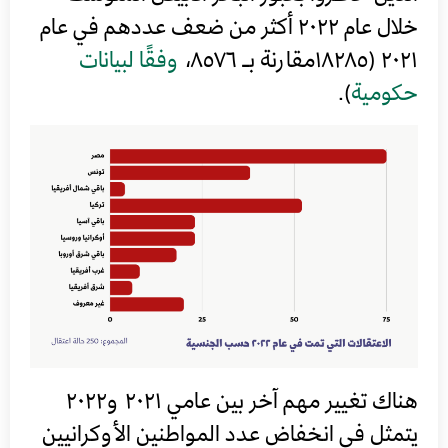
خلال عام ٢٠٢٢ أكثر من ضعف عددهم في عام
٢٠٢١ (١٨٢٨٥مقارنة بـ ٨٥٧٦،
وفقًا لبيانات
حكومية
).
هناك تغيير مهم آخر بين عامي ٢٠٢١ و٢٠٢٢
يتمثل في انخفاض عدد المواطنين الأوكرانيين