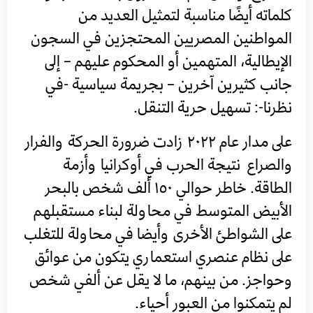
كلماته أيضًا مناسبة لتمثيل العديد من
المواطنين المصريين المحتجزين في السجون
الإيطالية، المتهمين أو المحكوم عليهم – إلى
جانب كثيرين آخرين – بجريمة سياسية -في
نظرنا-: تسهيل حرية التنقل.
على مدار عام ٢٠٢٢ زادت ضرورة الحركة والفرار
والصراع نتيجة الحرب في أوكرانيا وأزمة
الطاقة. خاطر حوالي ١٥٠ ألف شخص بالبحر
الأبيض المتوسط ​​في محاولة لبناء مستقبلهم
على الشواطئ الأخرى وأيضا في محاولة للتغلب
على نظام عنصري استعماري يتكون من عوائق
وحواجز. من بينهم، ما لا يقل عن ألفي شخص
لم يتمكنوا من العبور أحياء.