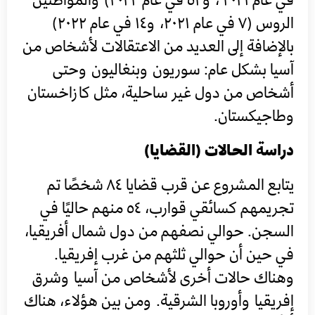
الروس (٧ في عام ٢٠٢١، و١٤ في عام ٢٠٢٢)
بالإضافة إلى العديد من الاعتقالات لأشخاص من
آسيا بشكل عام: سوريون وبنغاليون وحتى
أشخاص من دول غير ساحلية، مثل كازاخستان
وطاجيكستان.
دراسة الحالات (القضايا)
يتابع المشروع عن قرب قضايا ٨٤ شخصًا تم
تجريمهم كسائقي قوارب، ٥٤ منهم حاليًا في
السجن. حوالي نصفهم من دول شمال أفريقيا،
في حين أن حوالي ثلثهم من غرب إفريقيا.
وهناك حالات أخرى لأشخاص من آسيا وشرق
إفريقيا وأوروبا الشرقية. ومن بين هؤلاء، هناك