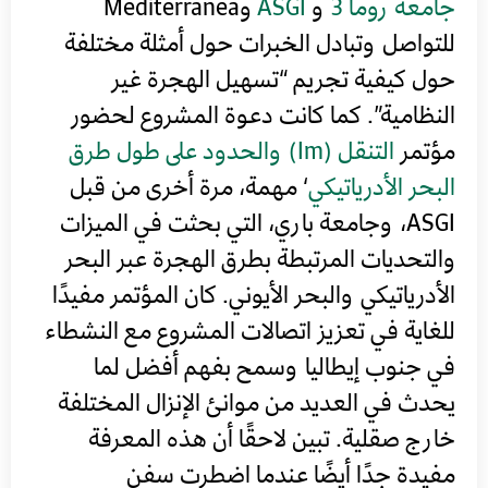
جامعة روما 3
و
ASGI
وMediterranea
للتواصل وتبادل الخبرات حول أمثلة مختلفة
حول كيفية تجريم “تسهيل الهجرة غير
النظامية”. كما كانت دعوة المشروع لحضور
مؤتمر
التنقل (Im) والحدود على طول طرق
البحر الأدرياتيكي
‘ مهمة، مرة أخرى من قبل
ASGI، وجامعة باري، التي بحثت في الميزات
والتحديات المرتبطة بطرق الهجرة عبر البحر
الأدرياتيكي والبحر الأيوني. كان المؤتمر مفيدًا
للغاية في تعزيز اتصالات المشروع مع النشطاء
في جنوب إيطاليا وسمح بفهم أفضل لما
يحدث في العديد من موانئ الإنزال المختلفة
خارج صقلية. تبين لاحقًا أن هذه المعرفة
مفيدة جدًا أيضًا عندما اضطرت سفن