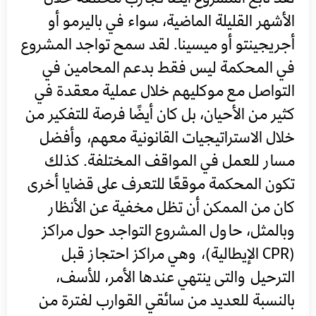
الأشهر القليلة الماضية، سواء في باليرمو أو
أجريجينتو أو ميسينا. لقد سمح تواجد المشروع
في المحكمة ليس فقط بدعم المحامين في
التواصل مع موكليهم خلال عملية معقدة في
كثير من الأحيان، بل كان أيضًا فرصة للتفكير من
خلال الاستراتيجيات القانونية معهم، وأفضل
مسار للعمل في المواقف المختلفة. كذلك
تكون المحكمة موقعًا للتعرف على قضايا أخرى
كان من الممكن أن تظل مخفية عن الأنظار
وبالمثل، حاول المشروع التواجد حول مراكز
(CPR الإيطالية)، وهي مراكز احتجاز قبل
الترحيل والتى ينتهي عندها الأمر، للأسف،
بالنسبة للعديد من سائقي القوارب لفترة من