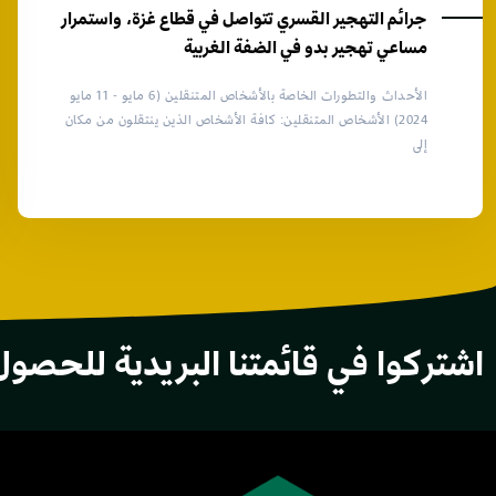
جرائم التهجير القسري تتواصل في قطاع غزة، واستمرار
مساعي تهجير بدو في الضفة الغربية
الأحداث والتطورات الخاصة بالأشخاص المتنقلين (6 مايو - 11 مايو
2024) الأشخاص المتنقلين: كافة الأشخاص الذين ينتقلون من مكان
إلى
اشتركوا في قائمتنا البريدية للحصول