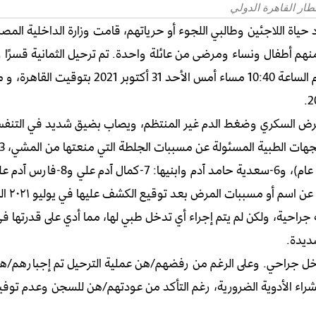
طار القاهرة الدولي
د حياة اللاجئين وطالبي اللجوء أو حرياتهم، قامت وزارة الداخلية الم
نهم أطفال ونساء ومرضى من عائلة واحدة. تم ترحيل الثمانية قسرًا و 
متن الرحلة رقم MS- 833 والتي تحركت من مطار القاهرة في تمام الساعة 10:40 مساء أمس ا
وتعاني سعدية من مشاكل صحية في
 جراحية، ولكن لم يتم إجراء أي تدخل طبي لها، مما أدي على قدرتها ف
ديدة.
ل جراحي. وعلى الرغم من رفضهم/هن عملية الترحيل تم إجبارهم/ه
اء الأدوية الضرورية، رغم التأكد من عودتهم/هن للسجن وعدم توفير 