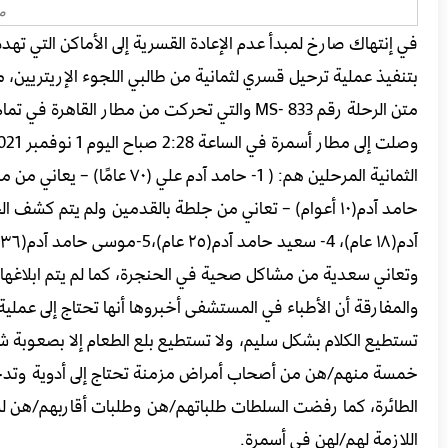
م
في إنتهاك صارخ لمبدأ عدم الإعادة القسرية إلى الأماكن التي تهد
بتنفيذ عملية ترحيل قسري لثمانية من طالبي اللجوء الإريتريين، م
وصلت إلى مطار أسمرة في الساعة 2:28 صباح اليوم 1 نوفمبر 2021.
آدم(١٨ عام)، 4- سعيد حامد آدم(٢٥ عام)،5-موسى حامد آدم(٣٦ عام)، و6-سعدية حامد آدم وابنيها: 7-كمال آدم علي و8-فارس آدم علي)
والمفارقة أن الأطباء في المستشفى أخبروها أنها تحتاج إلى عملية
تستطيع الكلام بشكل سليم، ولا تستطيع بلع الطعام إلا بصعوبة ش
خمسة منهم/هن من أصحاب أمراض مزمنة تحتاج إلى أدوية وتدخ
الطائرة، كما رفضت السلطات طلباتهم/هن وطلبات أقاربهم/هن لشر
اللازمة لهم/لهن في أسمرة.