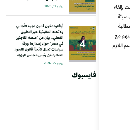
 بإلقاء
يوليو 11, 2026
 سيئة.
طالبة
أوقفوا دخول قانون لجوء الأجانب
ولائحته التنفيذية حيز التطبيق
متهم مع
الفعلي.. بيان من “منصة اللاجئين
في مصر” حول إصدارها ورقة
م اللازم
سياسات تحلل لائحة قانون اللجوء
الصادرة عن رئيس مجلس الوزراء
يونيو 25, 2026
فايسبوك