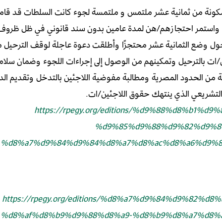
مكونة من ثمانية عشر ملتمس و ملتمسة لجوء كانت السلطات قد قامت
، واستمر احتجازهم/هن لمدة عامين بدون سند قانوني في ظل ظروف
 وضع الثمانية عشر محتجزًا وأطلقت دعوة عاجلة لوقف الترحيل م
ن/ات بالترحيل وتمكينهم من الوصول إلى إجراءات اللجوء وضمان سلا
ريبة من الحدود المصرية ومطالبة مفوضية اللاجئين بالتدخل وتقديم الدع
لتشريعي الذي ينتهك حقوق اللاجئين/ات.
https://rpegy.org/editions/%d9%88%d8%b1%d9
%d9%85%d9%88%d9%82%d9%8
%d8%a7%d9%84%d9%84%d8%a7%d8%ac%d8%a6%d9%8
https://rpegy.org/editions/%d8%a7%d9%84%d9%82
%d8%af%d8%b9%d9%88%d8%a9-%d8%b9%d8%a7%d8%