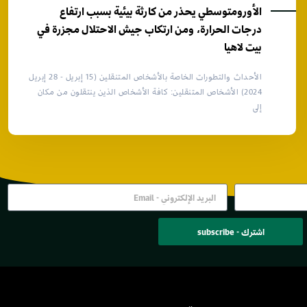
الأورومتوسطي يحذر من كارثة بيئية بسبب ارتفاع
درجات الحرارة، ومن ارتكاب جيش الاحتلال مجزرة في
بيت لاهيا
الأحداث والتطورات الخاصة بالأشخاص المتنقلين (15 إبريل - 28 إبريل
2024) الأشخاص المتنقلين: كافة الأشخاص الذين ينتقلون من مكان
إلى
اشترك - subscribe