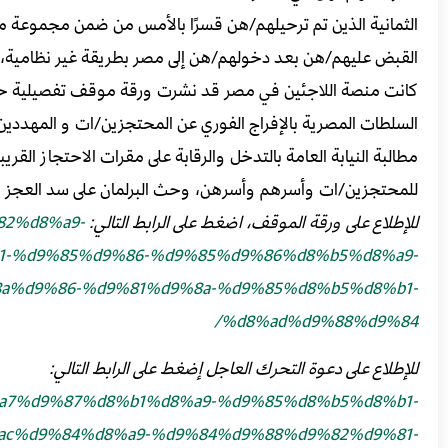
الثمانية الذين تم ترحيلهم/هن قسرًا بالأمس من ضمن مجموعة 
القبض عليهم/هن بعد دخولهم/هن إلى مصر بطريقة غير نظامية
كانت منصة اللاجئين في مصر قد نشرت ورقة موقف تفصيلية حول
السلطات المصرية بالإفراج الفوري عن المحتجزين/ات و المهددي
مطالبة النيابة العامة بالتدخل والرقابة على مقرات الاحتجاز الق
للمحتجزين/ات وأسرهم وأسرهن، وحث البرلمان على سد العجز ا
للإطلاع على ورقة الموقف، اضغط على الرابط التالي:
%82%d8%a9-
1-%d9%85%d9%86-%d9%85%d9%86%d8%b5%d8%a9-
a%d9%86-%d9%81%d9%8a-%d9%85%d8%b5%d8%b1-
%d8%ad%d9%88%d9%84/
للإطلاع على دعوة التحرك العاجل إضغط على الرابط التالي:
%d8%a7%d9%87%d8%b1%d8%a9-%d9%85%d8%b5%d8%b1-
ac%d9%84%d8%a9-%d9%84%d9%88%d9%82%d9%81-