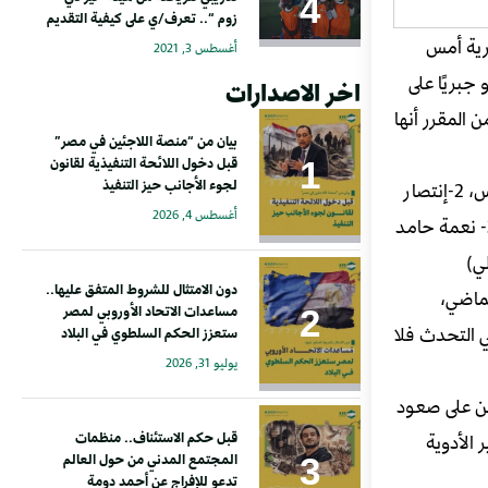
زوم “.. تعرف/ي على كيفية التقديم
صرية أمس
أغسطس 3, 2021
جبريًا على
اخر الاصدارات
لأحد 31 أكتوبر 2021 بتوقيت القاهرة، و من المقرر أنها
بيان من “منصة اللاجئين في مصر”
قبل دخول اللائحة التنفيذية لقانون
لجوء الأجانب حيز التنفيذ
الثمانية المرحلين هم: ( 1- حامد آدم علي (٧٠ عامًا) – يعاني من مرض السكري وضغط الدم غير المنتظم، ويصاب بضيق شديد في التنفس، 2-إنتصار
أغسطس 4, 2026
حامد آدم(١٠ أعوام) – تعاني من جلطة بالقدمين ولم يتم كشف الجهات الطبية المسئولة عن مسببات الجلطة التي منعتها من المشي، 3- نعمة حامد
دون الامتثال للشروط المتفق عليها..
 الحنجرة، كما لم يتم ابلاغها عن اسم أو مسببات المرض بعد توقيع الكشف عليها في يوليو ٢٠٢١ الماضي،
مساعدات الاتحاد الأوروبي لمصر
ي التحدث فلا
ستعزز الحكم السلطوي في البلاد
يوليو 31, 2026
ن على صعود
الأدوية
قبل حكم الاستئناف.. منظمات
المجتمع المدني من حول العالم
تدعو للإفراج عن أحمد دومة