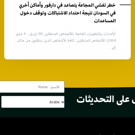
خطر تفشي المجاعة يتصاعد في دارفور وأماكن أخري
في السودان نتيجة احتداد الاشتباكات وتوقف دخول
المساعدات
الأحداث والتطورات الخاصة بالأشخاص المتنقلين (29 إبريل - 5 مايو
2024) الأشخاص المتنقلين: كافة الأشخاص الذين ينتقلون من مكان
إلى
 على التحديثات