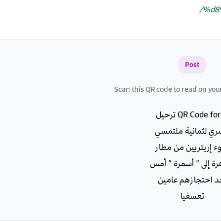
%d8
Post
Scan this QR code to read on you