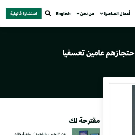
أعمال المناصرة
من نحن
English
استشارة قانونية
احتجازهم عامين تعسفيا
مقترحة لك
عن “الحرب واللجوء”: رباعية خالد