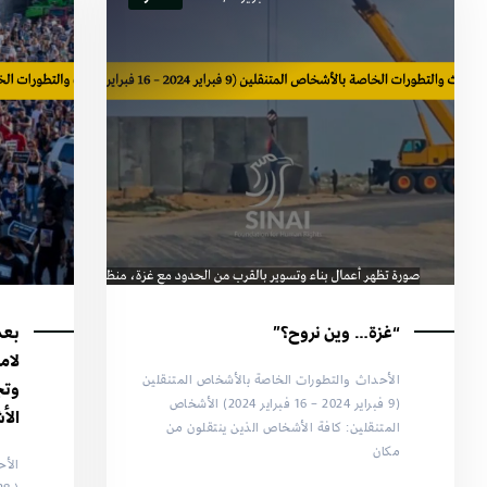
“غزة… وين نروح؟”
لام
الأحداث والتطورات الخاصة بالأشخاص المتنقلين
وتج
(9 فبراير 2024 – 16 فبراير 2024) الأشخاص
الأ
المتنقلين: كافة الأشخاص الذين ينتقلون من
مكان
الأح