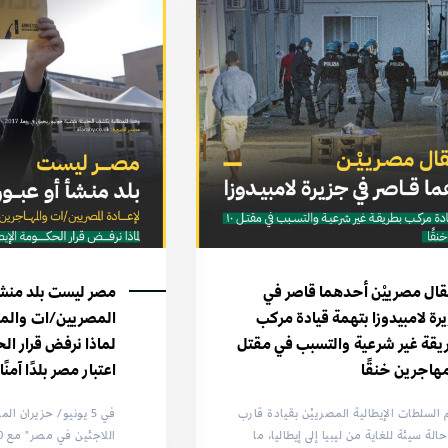
قال مصرييْن أحدهما قاصر في
مصر ليست بلد منشأ 
رة لامبيدوزا بتهمة قيادة مركب
المصريين/ات والمه
يقة غير شرعية والتسبب في مقتل
لماذا نرفض قرار الح
اعتبار مصر بلدًا آمنًا
 السلطات الإيطالية المصرييْن بقيادة قارب
في 5 يونيو/ حزيران 
الة سيئة للغاية من ليبيا إلى إيطاليا، ما