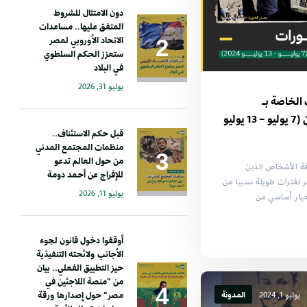
دون الامتثال للشروط
المتفق عليها.. مساعدات
الاتحاد الأوروبي لمصر
ستعزز الحكم السلطوي
في البلاد
يوليو 31, 2026
الخاصة بـ
الأشخاص المتنقلين (7 يوليو – 13 يوليو
قبل حكم الاستئناف..
منظمات المجتمع المدني
من حول العالم تدعو
فة الأشخاص الذين
للإفراج عن أحمد دومة
ر لفترات طويلة نسبيا من
يوليو 11, 2026
عيار أساسي من
أوقفوا دخول قانون لجوء
الأجانب ولائحته التنفيذية
حيز التطبيق الفعلي.. بيان
من “منصة اللاجئين في
يوليو 1, 2024
المدونة
مصر” حول إصدارها ورقة