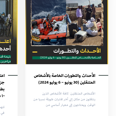
الأحداث والتطورات الخاصة بالأشخاص
اعت
المتنقلين (30 يونيو – 6 يوليو 2024)
جزي
بطر
الأشخاص المتنقلين: كافة الأشخاص الذين
١٠ مهاجرين خنقًا
ينتقلون من مكان إلى آخر لفترات طويلة نسبيا من
الوقت ويحتاجون إلى معيار أساسي من
تتهم
في ح