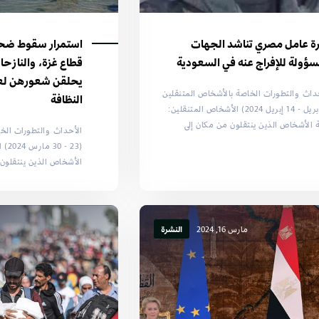
ة عامل مصري تناشد الجهات
استمرار سقوط ضحا
سؤولة للإفراج عنه في السعودية
قطاع غزة، والنازح
يحلقن شعورهن لعد
داث والتطورات الخاصة بالأشخاص المتنقلين
النظافة
(7 إبريل - 14 إبريل 2024) الأشخاص المتنقلين:
 الأشخاص الذين ينتقلون من مكان إلى
الأحداث والتطورات الخ
(23 
الأشخاص الذين ينتقلون 
مارس 16, 2024
النشرة