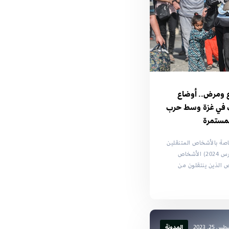
 ومرض.. أوضاع
ات في غزة وسط حرب
المستمرة
اصة بالأشخاص المتنقلين
(29 فبراير 2024 – 8 مارس 2024) الأشخاص
ص الذين ينتقلون من
 25, 2023
المدونة