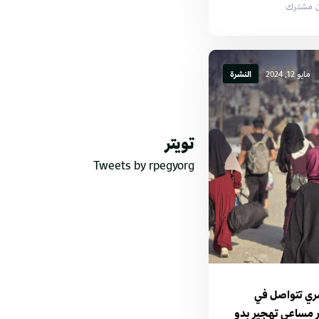
ان مشترك
مايو 12, 2024
النشرة
تويتر
Tweets by rpegyorg
سري تتواصل في
ر مساعي تهجير بدو