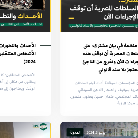
٢٩ منظمة في بيان مشترك: على
الأحداث والتطورات 
لطات المصرية أن توقف هذه
جراءات الآن وتفرج عن اللاجئ
2024)
حتجز بلا سند قانوني
الأشخاص المتنقلين: كا
ينتقلون من مكان إلى آخ
 المؤسسات الموقعة أدناه قيام السلطات
الوقت ويحتاجون إلى م
رية بتوقيف واحتجاز اللاجئ السوداني
ائد المجتمعي، عثمان حسين يعقوب منصور،
 مركز الرؤية
يوليو 5, 2024
المدونة