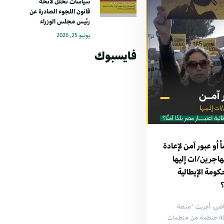
سياسات تحلل لائحة
قانون اللجوء الصادرة عن
رئيس مجلس الوزراء
يونيو 25, 2026
فايسبوك
أو عبور آمن لإعادة
اجرين/ات إليها
كومة الإيطالية
؟
الماضي، أعربت "منصة
اللاجئين في مصر" مع 40 منظمة من منظمات