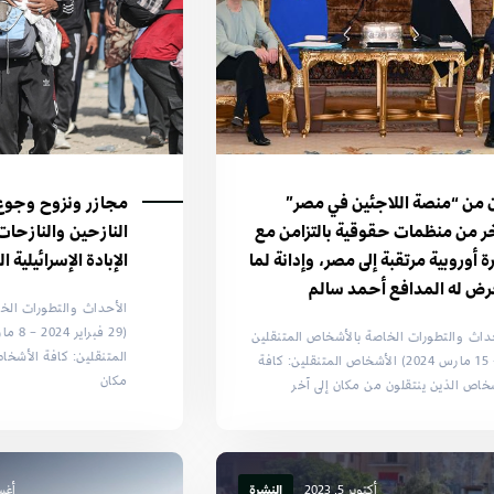
ن من “منصة اللاجئين في مصر”
مجازر ونزوح وجوع
ر من منظمات حقوقية بالتزامن مع
النازحين والنازح
رة أوروبية مرتقبة إلى مصر، وإدانة لما
الإبادة الإسرائيلية 
رض له المدافع أحمد سالم
الأحداث والتطورات الخ
داث والتطورات الخاصة بالأشخاص المتنقلين
المتنقلين: كافة الأشخا
(8 - 15 مارس 2024) الأشخاص المتنقلين: كافة
مكان
خاص الذين ينتقلون من مكان إلى آخر
أكتوبر 5, 2023
النشرة
أغسطس