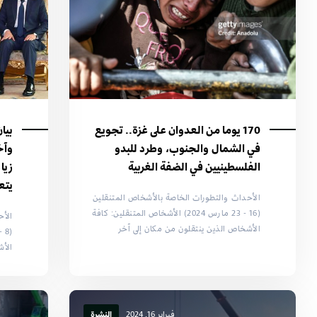
170 يوما من العدوان على غزة.. تجويع
بيا
في الشمال والجنوب، وطرد للبدو
وآخ
الفلسطينيين في الضفة الغربية
زيا
يتع
الأحداث والتطورات الخاصة بالأشخاص المتنقلين
(16 - 23 مارس 2024) الأشخاص المتنقلين: كافة
الأح
الأشخاص الذين ينتقلون من مكان إلى آخر
الأش
فبراير 16, 2024
النشرة